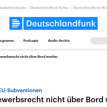
eutschlandradio
Deutschlandfunk Kultur
Deutschlandfunk No
rogramm
Podcasts
Audio-Archiv
Wirtschaft
Wissen
Kultur
Europa
Gesellschaf
werbsrecht nicht über Bord werfen
EU-Subventionen
werbsrecht nicht über Bord
Nahostkonflikt
Iran
le Beiträge,
Aktuelle Lage und
Aktuelle Lage und