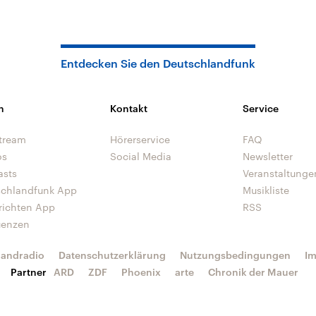
Entdecken Sie den Deutschlandfunk
n
Kontakt
Service
tream
Hörerservice
FAQ
os
Social Media
Newsletter
asts
Veranstaltunge
schlandfunk App
Musikliste
richten App
RSS
uenzen
landradio
Datenschutzerklärung
Nutzungsbedingungen
I
Partner
ARD
ZDF
Phoenix
arte
Chronik der Mauer