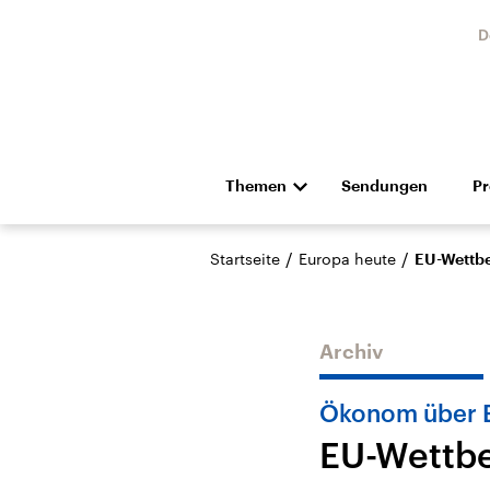
D
Themen
Sendungen
P
Die Nachrichten
Politik
/
/
Startseite
Europa heute
EU-Wettbe
Hörspiel und Feature
Musik
Archiv
Ökonom über 
EU-Wettbe
Landtagswahl Sachsen-
USA
Anhalt 2026
Aktuel