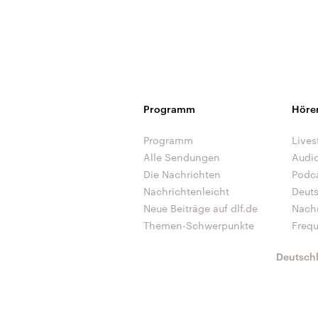
Programm
Höre
Programm
Lives
Alle Sendungen
Audi
Die Nachrichten
Podc
Nachrichtenleicht
Deut
Neue Beiträge auf dlf.de
Nach
Themen-Schwerpunkte
Freq
Deutsch