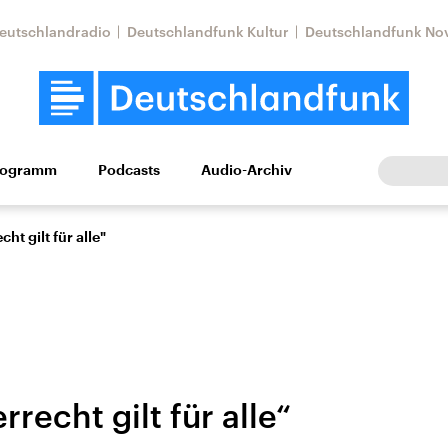
eutschlandradio
Deutschlandfunk Kultur
Deutschlandfunk No
rogramm
Podcasts
Audio-Archiv
Wirtschaft
Wissen
Kultur
Europa
Gesellschaf
ht gilt für alle"
rrecht gilt für alle“
Nahostkonflikt
Iran
le Beiträge,
Aktuelle Lage und
Aktuelle Lage und