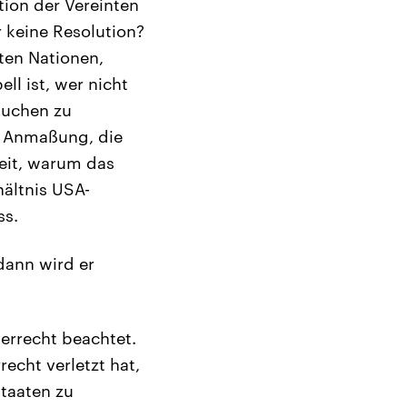
tion der Vereinten
 keine Resolution?
ten Nationen,
l ist, wer nicht
rsuchen zu
e Anmaßung, die
Zeit, warum das
hältnis USA-
ss.
dann wird er
kerrecht beachtet.
recht verletzt hat,
Staaten zu