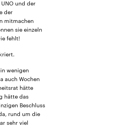
er UNO und der
e der
ann mitmachen
önnen sie einzeln
e fehlt!
riert.
 in wenigen
 ja auch Wochen
eitsrat hätte
g hätte das
inzigen Beschluss
da, rund um die
r sehr viel