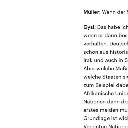
Müller:
Wenn der S
Gysi:
Das habe ich
wenn er dann bes
verhalten. Deutsc
schon aus histori
Irak und auch in S
Aber welche Maßn
welche Staaten sic
zum Beispiel dabei
Afrikanische Unio
Nationen dann dor
erstes melden mus
Grundlage ist wic
Vereinten Nationen