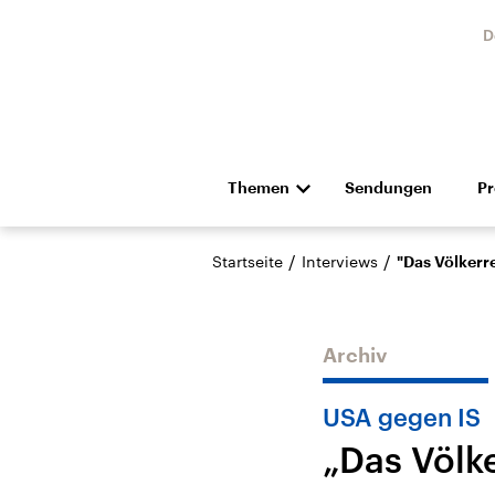
D
Themen
Sendungen
P
Die Nachrichten
Politik
/
/
Startseite
Interviews
"Das Völkerrec
Hörspiel und Feature
Musik
Archiv
USA gegen IS
„Das Völke
Landtagswahl Sachsen-
USA
Anhalt 2026
Aktuel