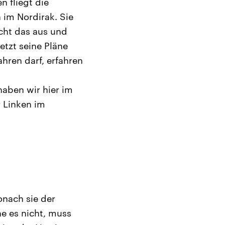
 fliegt die
 im Nordirak. Sie
cht das aus und
etzt seine Pläne
ahren darf, erfahren
 haben wir hier im
r Linken im
onach sie der
he es nicht, muss