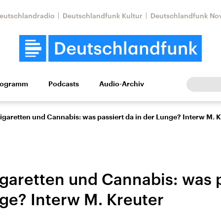
eutschlandradio
Deutschlandfunk Kultur
Deutschlandfunk No
rogramm
Podcasts
Audio-Archiv
Wirtschaft
Wissen
Kultur
Europa
Gesellschaf
igaretten und Cannabis: was passiert da in der Lunge? Interw M. 
igaretten und Cannabis: was p
nge? Interw M. Kreuter
Nahostkonflikt
Iran
le Beiträge,
Aktuelle Lage und
Aktuelle Lage und