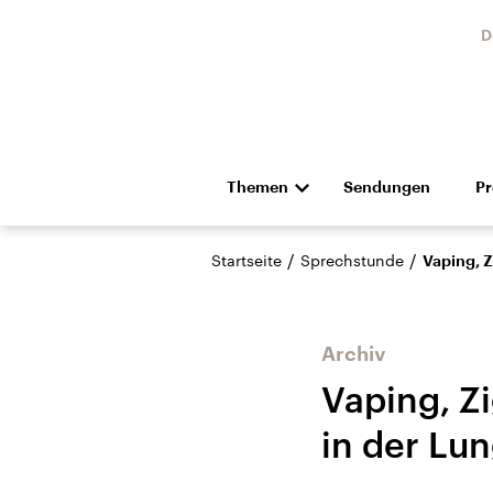
D
Themen
Sendungen
P
Die Nachrichten
Politik
/
/
Startseite
Sprechstunde
Vaping, Z
Hörspiel und Feature
Musik
Archiv
Vaping, Z
in der Lu
Landtagswahl Sachsen-
USA
Anhalt 2026
Aktuel