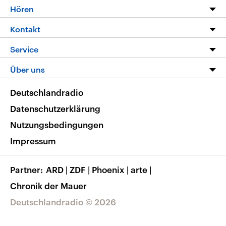
Programm
Hören
Alle Sendungen
Livestream
Kontakt
Die Nachrichten
Audios
Hörerservice
Service
Nachrichtenleicht
Podcasts
Social Media
FAQ
Über uns
Neue Beiträge auf dlf.de
Deutschlandfunk App
Newsletter
Deutschlandradio
Themen-Schwerpunkte
Nachrichten App
Deutschlandradio
Veranstaltungen
Presse
Frequenzen
Datenschutzerklärung
Musikliste
Ausbildung und Karriere
Nutzungsbedingungen
RSS
Transparenz
Impressum
Korrekturen
Barrierefreiheit
Partner
ARD
|
ZDF
|
Phoenix
|
arte
|
Chronik der Mauer
Deutschlandradio © 2026