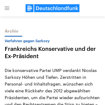
Close
menu
Archiv
Themen
Verfahren gegen Sarkozy
Frankreichs Konservative und der
Ex-Präsident
Die konservative Partei UMP verdankt Nicolas
Sarkozy Höhen und Tiefen. Zerstritten in
Landtagswahl Sachsen-Anhalt
USA
Personal- und Inhaltsfragen, wünschen sich
2026
Aktuelle Beiträge, Analys
Alle Informationen
Hintergründe
viele eine Rückkehr des 2012 abgewählten
Sachsen-Anhalt wählt am 6.
Wirtschaftlich und militäri
September 2026 einen neuen
gehören die Vereinigten S
Präsidenten, um die Partei wieder aufzurichten
Landtag. Seit 2021 wird das
den mächtigsten Ländern 
und den Rechtsextremen die Stirn zu bieten –
Bundesland von einer Koalition aus
mit großem Einfluss auf d