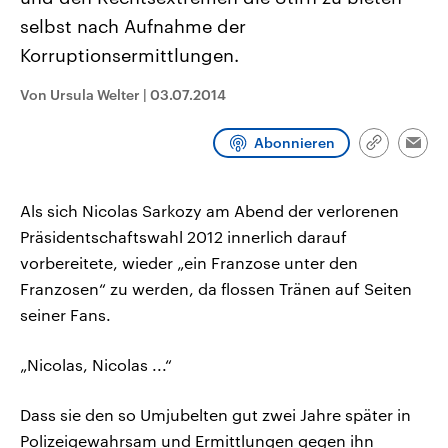
CDU, SPD und FDP regiert.-
aktuelle Weltgeschehen.
selbst nach Aufnahme der
Umfragen, Prognosen,
Wahlprogramme, aktuelle Berichte
Korruptionsermittlungen.
Sendungen
Programm
Podcasts
und Hintergründe zu den Parteien
und Kandidaten der anstehenden
Wahl.
Von Ursula Welter
|
03.07.2014
Audio-Archiv
Abonnieren
Link
Emai
kopieren/te
Als sich Nicolas Sarkozy am Abend der verlorenen
Präsidentschaftswahl 2012 innerlich darauf
vorbereitete, wieder „ein Franzose unter den
Franzosen“ zu werden, da flossen Tränen auf Seiten
seiner Fans.
„Nicolas, Nicolas ...“
Dass sie den so Umjubelten gut zwei Jahre später in
Polizeigewahrsam und Ermittlungen gegen ihn