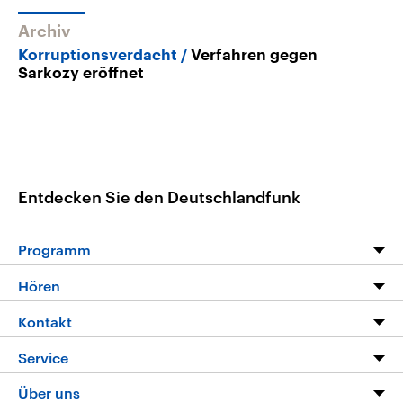
Archiv
Korruptionsverdacht
Verfahren gegen
Sarkozy eröffnet
Entdecken Sie den Deutschlandfunk
Programm
Programm
Hören
Alle Sendungen
Livestream
Kontakt
Die Nachrichten
Audios
Hörerservice
Service
Nachrichtenleicht
Podcasts
Social Media
FAQ
Über uns
Neue Beiträge auf dlf.de
Deutschlandfunk App