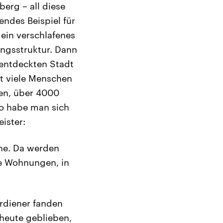
erg – all diese
endes Beispiel für
 ein verschlafenes
ngsstruktur. Dann
 entdeckten Stadt
t viele Menschen
gen, über 4000
o habe man sich
ister:
che. Da werden
te Wohnungen, in
erdiener fanden
heute geblieben,