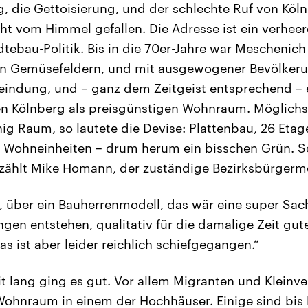
, die Gettoisierung, und der schlechte Ruf von Kölnb
ht vom Himmel gefallen. Die Adresse ist ein verheer
dtebau-Politik. Bis in die 70er-Jahre war Meschenich
n Gemüsefeldern, und mit ausgewogener Bevölkeru
eindung, und – ganz dem Zeitgeist entsprechend –
en Kölnberg als preisgünstigen Wohnraum. Möglichs
ig Raum, so lautete die Devise: Plattenbau, 26 Eta
 Wohneinheiten – drum herum ein bisschen Grün. S
zählt Mike Homann, der zuständige Bezirksbürgerme
 über ein Bauherrenmodell, das wär eine super Sa
n entstehen, qualitativ für die damalige Zeit gu
as ist aber leider reichlich schiefgegangen.“
eit lang ging es gut. Vor allem Migranten und Kleinv
ohnraum in einem der Hochhäuser. Einige sind bis 