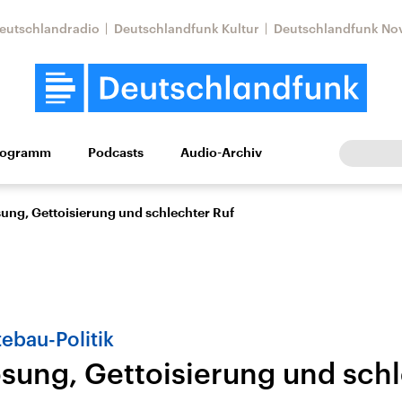
eutschlandradio
Deutschlandfunk Kultur
Deutschlandfunk No
rogramm
Podcasts
Audio-Archiv
Wirtschaft
Wissen
Kultur
Europa
Gesellschaf
ung, Gettoisierung und schlechter Ruf
tebau-Politik
sung, Gettoisierung und schl
Nahostkonflikt
Iran
le Beiträge,
Aktuelle Lage und
Aktuelle Lage und