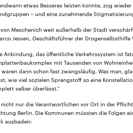
endwann etwas Besseres leisten konnte, zog wieder
Randgruppen – und eine zunehmende Stigmatisierun
e von Meschenich weit außerhalb der Stadt verschär
arco Jessen, Geschäftsführer der Drogenselbsthilfe V
te Anbindung, das öffentliche Verkehrssystem ist fa
enplattenbaukomplex mit Tausenden von Wohneinhei
 waren dann schon fast zwangsläufig. Was man, gla
ist, wie viel sozialen Sprengstoff so eine Konstellat
plett selber überlässt.“
nicht nur die Verantwortlichen vor Ort in der Pflicht
chtung Berlin. Die Kommunen müssten die Folgen ein
ik ausbaden: