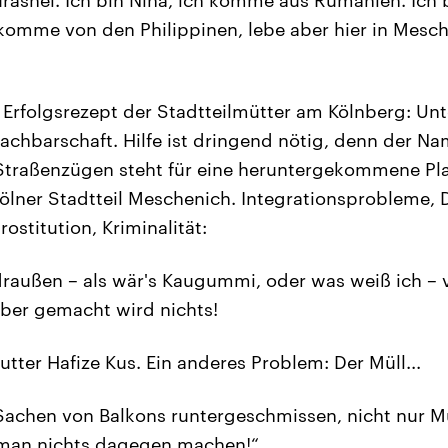
 komme von den Philippinen, lebe aber hier in Mesch
 Erfolgsrezept der Stadtteilmütter am Kölnberg: Un
achbarschaft. Hilfe ist dringend nötig, denn der N
 Straßenzügen steht für eine heruntergekommene Pl
lner Stadtteil Meschenich. Integrationsprobleme, 
rostitution, Kriminalität:
außen – als wär's Kaugummi, oder was weiß ich – v
 Aber gemacht wird nichts!
utter Hafize Kus. Ein anderes Problem: Der Müll...
achen von Balkons runtergeschmissen, nicht nur Mü
n man nichts dagegen machen!“