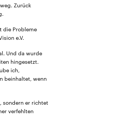
 weg. Zurück
g.
ft die Probleme
ision e.V.
tal. Und da wurde
ten hingesetzt.
ube ich,
ion beinhaltet, wenn
, sondern er richtet
er verfehlten