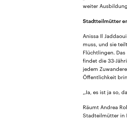
weiter Ausbildun
Stadtteilmütter e
Anissa Il Jaddaoui
muss, und sie tei
Flüchtlingen. Das 
findet die 33-Jäh
jedem Zuwanderer 
Öffentlichkeit bri
„Ja, es ist ja so,
Räumt Andrea Roll
Stadteilmütter in