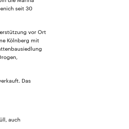
enich seit 30
terstützung vor Ort
ame Kölnberg mit
attenbausiedlung
Drogen,
erkauft. Das
ll, auch