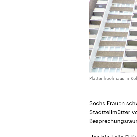
Plattenhochhaus in Kö
Sechs Frauen schwa
Stadtteilmütter vo
Besprechungsraum 
„Ich bin Leila El 