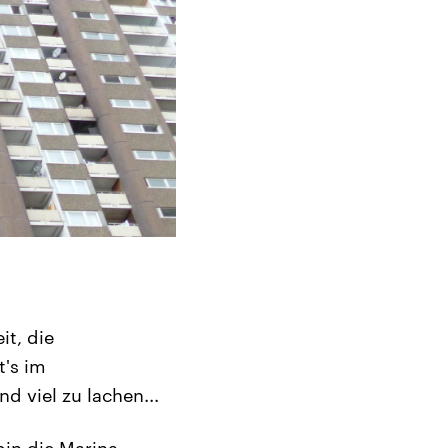
it, die
t's im
 viel zu lachen...
bin die Marina