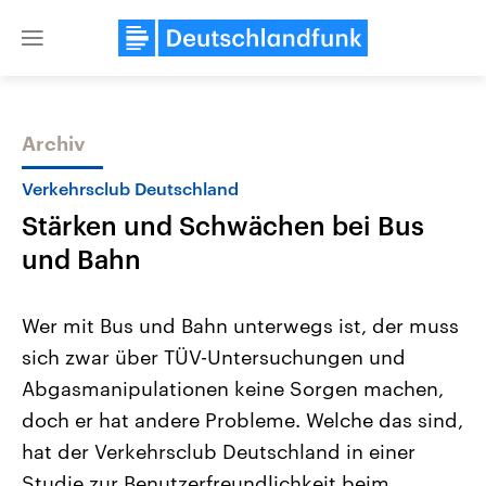
Close
menu
Archiv
Themen
Verkehrsclub Deutschland
Stärken und Schwächen bei Bus
und Bahn
Wer mit Bus und Bahn unterwegs ist, der muss
sich zwar über TÜV-Untersuchungen und
Landtagswahl Sachsen-Anhalt
USA
Abgasmanipulationen keine Sorgen machen,
2026
Aktuelle Beiträge, Analys
Alle Informationen
Hintergründe
doch er hat andere Probleme. Welche das sind,
Sachsen-Anhalt wählt am 6.
Wirtschaftlich und militäri
September 2026 einen neuen
gehören die Vereinigten S
hat der Verkehrsclub Deutschland in einer
Landtag. Seit 2021 wird das
den mächtigsten Ländern 
Studie zur Benutzerfreundlichkeit beim
Bundesland von einer Koalition aus
mit großem Einfluss auf d