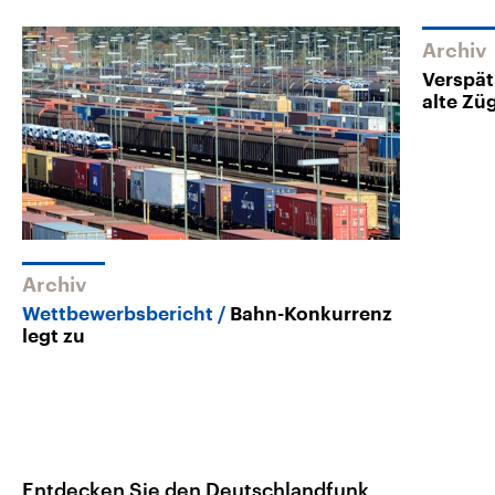
Archiv
Verspät
alte Zü
Archiv
Wettbewerbsbericht
Bahn-Konkurrenz
legt zu
Entdecken Sie den Deutschlandfunk