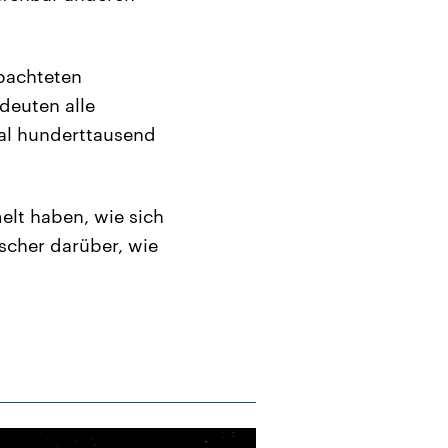
bachteten
deuten alle
mal hunderttausend
melt haben, wie sich
rscher darüber, wie
Archiv