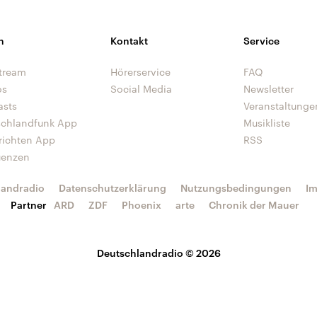
n
Kontakt
Service
tream
Hörerservice
FAQ
os
Social Media
Newsletter
asts
Veranstaltunge
schlandfunk App
Musikliste
richten App
RSS
uenzen
landradio
Datenschutzerklärung
Nutzungsbedingungen
I
Partner
ARD
ZDF
Phoenix
arte
Chronik der Mauer
Deutschlandradio © 2026