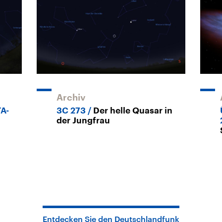
Archiv
A-
3C 273
Der helle Quasar in
der Jungfrau
Entdecken Sie den Deutschlandfunk