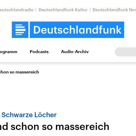
eutschlandradio
Deutschlandfunk Kultur
Deutschlandfunk No
rogramm
Podcasts
Audio-Archiv
Wirtschaft
Wissen
Kultur
Europa
Gesellschaf
chon so massereich
 Schwarze Löcher
nd schon so massereich
Nahostkonflikt
Iran
le Beiträge,
Aktuelle Lage und
Aktuelle Lage und