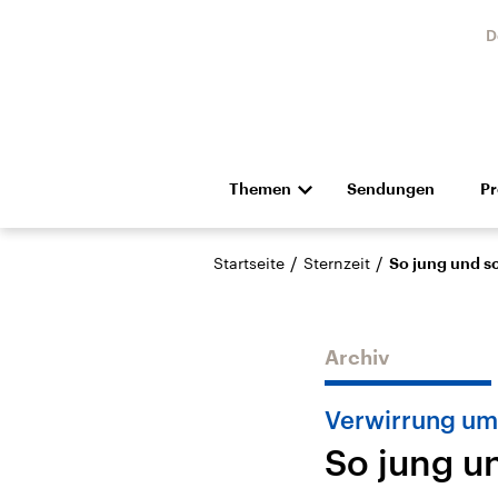
D
Themen
Sendungen
P
Die Nachrichten
Politik
/
/
Startseite
Sternzeit
So jung und s
Hörspiel und Feature
Musik
Archiv
Verwirrung um
So jung u
Landtagswahl Sachsen-
USA
Anhalt 2026
Aktuel