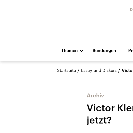
D
Themen
Sendungen
P
Die Nachrichten
Politik
/
/
Startseite
Essay und Diskurs
Victo
Hörspiel und Feature
Musik
Archiv
Victor Kle
jetzt?
Landtagswahl Sachsen-
USA
Anhalt 2026
Aktuel