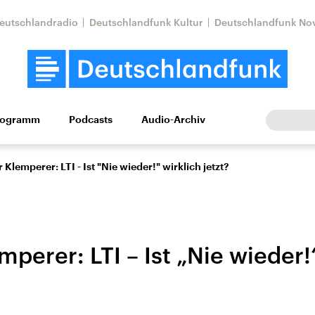
eutschlandradio
Deutschlandfunk Kultur
Deutschlandfunk No
rogramm
Podcasts
Audio-Archiv
Wirtschaft
Wissen
Kultur
Europa
Gesellschaf
r Klemperer: LTI - Ist "Nie wieder!" wirklich jetzt?
mperer: LTI – Ist „Nie wieder!
Nahostkonflikt
Iran
le Beiträge,
Aktuelle Lage und
Aktuelle Lage und