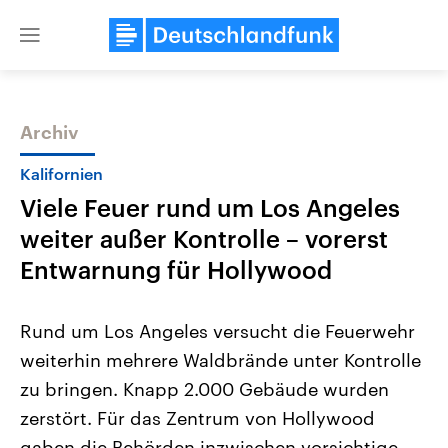
Close
menu
Archiv
Themen
Kalifornien
Viele Feuer rund um Los Angeles
weiter außer Kontrolle – vorerst
Entwarnung für Hollywood
Rund um Los Angeles versucht die Feuerwehr
USA
Nahostkonflikt
weiterhin mehrere Waldbrände unter Kontrolle
Aktuelle Beiträge, Analysen und
Aktuelle Lage und Hinter
Der Überfall der palästine
Hintergründe
zu bringen. Knapp 2.000 Gebäude wurden
Wirtschaftlich und militärisch
Terrororganisation Hamas
gehören die Vereinigten Staaten zu
Oktober 2023 auf Israel ha
zerstört. Für das Zentrum von Hollywood
den mächtigsten Ländern der Erde,
Region wieder die Gewalt 
mit großem Einfluss auf das
gaben die Behörden inzwischen vorsichtige
Israel möchte die Hamas z