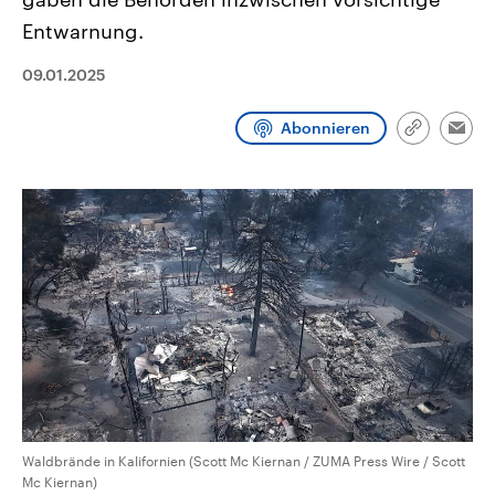
aktuelle Weltgeschehen.
Diese wird wie die Hisboll
Entwarnung.
Libanon vom Iran unterstüt
Sendungen
Programm
Podcasts
09.01.2025
Audio-Archiv
Abonnieren
Link
Emai
kopieren/te
Waldbrände in Kalifornien (Scott Mc Kiernan / ZUMA Press Wire / Scott
Mc Kiernan)