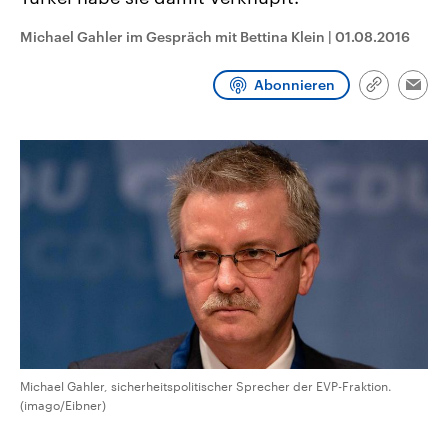
CDU, SPD und FDP regiert.-
aktuelle Weltgeschehen.
Umfragen, Prognosen,
Michael Gahler im Gespräch mit Bettina Klein
|
01.08.2016
Wahlprogramme, aktuelle Berichte
Sendungen
Programm
Podcasts
und Hintergründe zu den Parteien
und Kandidaten der anstehenden
Abonnieren
Wahl.
Link
Emai
kopieren/te
Audio-Archiv
Michael Gahler, sicherheitspolitischer Sprecher der EVP-Fraktion.
(imago/Eibner)