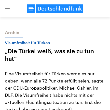
Close
menu
Archiv
Themen
Visumfreiheit für Türken
„Die Türkei weiß, was sie zu tun
hat“
Eine Visumfreiheit für Türken werde es nur
geben, wenn alle 72 Punkte erfüllt seien, sagte
Landtagswahl Sachsen-Anhalt
USA
der CDU-Europapolitiker, Michael Gahler, im
2026
Aktuelle Beiträge, Analys
Alle Informationen
Hintergründe
DLF. Die Visumfreiheit habe nichts mit der
Sachsen-Anhalt wählt am 6.
Wirtschaftlich und militäri
September 2026 einen neuen
gehören die Vereinigten S
aktuellen Flüchtlingssituation zu tun. Erst die
Landtag. Seit 2021 wird das
den mächtigsten Ländern 
Türkei habe sie damit verknüpft.
Bundesland von einer Koalition aus
mit großem Einfluss auf d