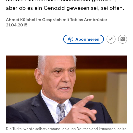
aktuelle Weltgeschehen.
Diese wird wie die Hisboll
aber ob es ein Genozid gewesen sei, sei offen.
Libanon vom Iran unterstüt
Sendungen
Programm
Podcasts
Ahmet Külahci im Gespräch mit Tobias Armbrüster
|
21.04.2015
Audio-Archiv
Abonnieren
Link
Emai
kopieren/te
Die Türkei werde selbstverständlich auch Deutschland kritisieren, sollte