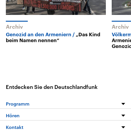
Archiv
Archiv
Genozid an den Armeniern
„Das Kind
Völker
beim Namen nennen“
Armenie
Genozi
Entdecken Sie den Deutschlandfunk
Programm
Programm
Hören
Alle Sendungen
Livestream
Kontakt