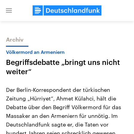
Close
menu
Archiv
Themen
Völkermord an Armeniern
Begriffsdebatte „bringt uns nicht
weiter“
Der Berlin-Korrespondent der türkischen
Zeitung „Hürriyet“, Ahmet Külahci, hält die
USA
Nahostkonflikt
Debatte über den Begriff Völkermord für das
Aktuelle Beiträge, Analysen und
Aktuelle Lage und Hinter
Der Überfall der palästine
Hintergründe
Massaker an den Armeniern für unnötig. Im
Wirtschaftlich und militärisch
Terrororganisation Hamas
gehören die Vereinigten Staaten zu
Oktober 2023 auf Israel ha
Deutschlandfunk sagte er, die Taten vor
den mächtigsten Ländern der Erde,
Region wieder die Gewalt 
hundert Jahren seien schrecklich gewesen,
mit großem Einfluss auf das
Israel möchte die Hamas z