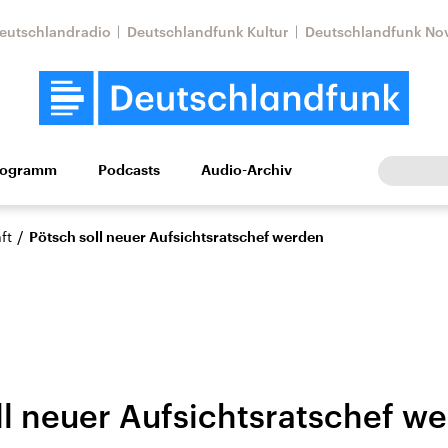
eutschlandradio
Deutschlandfunk Kultur
Deutschlandfunk No
rogramm
Podcasts
Audio-Archiv
Wirtschaft
Wissen
Kultur
Europa
Gesellschaf
/
ft
Pötsch soll neuer Aufsichtsratschef werden
ll neuer Aufsichtsratschef w
Nahostkonflikt
Iran
le Beiträge,
Aktuelle Lage und
Aktuelle Lage und