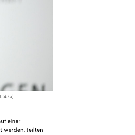
 Lübke)
uf einer
 werden, teilten