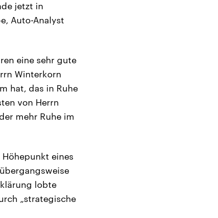
e jetzt in
e, Auto-Analyst
hren eine sehr gute
errn Winterkorn
m hat, das in Ruhe
sten von Herrn
eder mehr Ruhe im
m Höhepunkt eines
e übergangsweise
rklärung lobte
urch „strategische