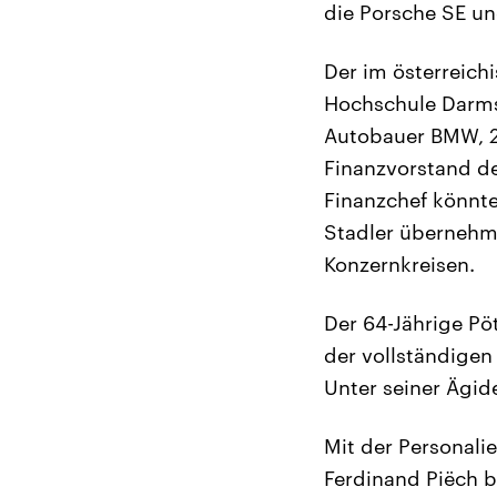
die Porsche SE u
Der im österreich
Hochschule Darms
Autobauer BMW, 2
Finanzvorstand de
Finanzchef könnt
Stadler übernehme
Konzernkreisen.
Der 64-Jährige Pö
der vollständige
Unter seiner Ägi
Mit der Personali
Ferdinand Piëch b