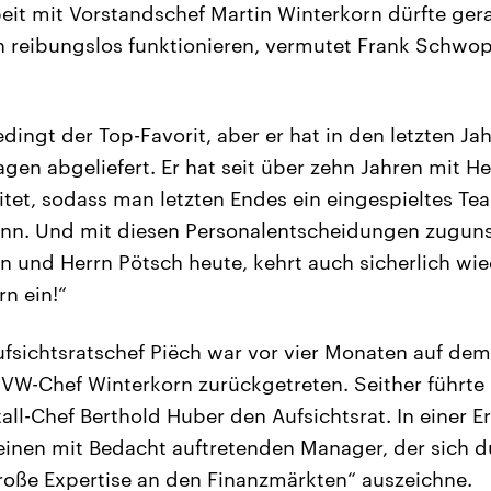
t mit Vorstandschef Martin Winterkorn dürfte gerad
n reibungslos funktionieren, vermutet Frank Schwop
dingt der Top-Favorit, aber er hat in den letzten Ja
agen abgeliefert. Er hat seit über zehn Jahren mit H
t, sodass man letzten Endes ein eingespieltes Tea
kann. Und mit diesen Personalentscheidungen zugun
n und Herrn Pötsch heute, kehrt auch sicherlich wi
n ein!“
ufsichtsratschef Piëch war vor vier Monaten auf de
VW-Chef Winterkorn zurückgetreten. Seither führt
all-Chef Berthold Huber den Aufsichtsrat. In einer E
einen mit Bedacht auftretenden Manager, der sich d
roße Expertise an den Finanzmärkten“ auszeichne.