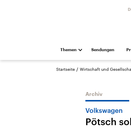
D
Themen
Sendungen
P
Die Nachrichten
Politik
/
Startseite
Wirtschaft und Gesellscha
Hörspiel und Feature
Musik
Archiv
Volkswagen
Pötsch so
Landtagswahl Sachsen-
USA
Anhalt 2026
Aktuel