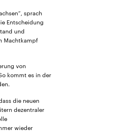
achsen“, sprach
die Entscheidung
stand und
 im Machtkampf
gerung von
 So kommt es in der
den.
dass die neuen
tern dezentraler
lle
immer wieder