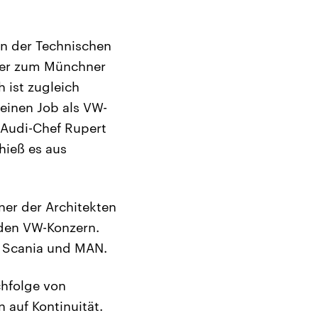
an der Technischen
m er zum Münchner
 ist zugleich
Seinen Job als VW-
 Audi-Chef Rupert
hieß es aus
ner der Architekten
den VW-Konzern.
r Scania und MAN.
chfolge von
 auf Kontinuität.