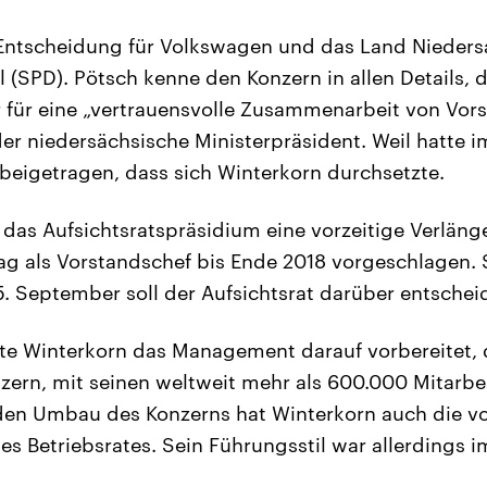
 Entscheidung für Volkswagen und das Land Nieders
 (SPD). Pötsch kenne den Konzern in allen Details, 
r für eine „vertrauensvolle Zusammenarbeit von Vor
 der niedersächsische Ministerpräsident. Weil hatte
eigetragen, dass sich Winterkorn durchsetzte.
e das Aufsichtsratspräsidium eine vorzeitige Verlän
ag als Vorstandschef bis Ende 2018 vorgeschlagen.
. September soll der Aufsichtsrat darüber entschei
tte Winterkorn das Management darauf vorbereitet, 
zern, mit seinen weltweit mehr als 600.000 Mitarbei
den Umbau des Konzerns hat Winterkorn auch die vo
 Betriebsrates. Sein Führungsstil war allerdings 