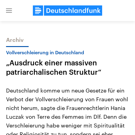
Close
menu
Archiv
Themen
Vollverschleierung in Deutschland
„Ausdruck einer massiven
patriarchalischen Struktur“
Deutschland komme um neue Gesetze für ein
Verbot der Vollverschleierung von Frauen wohl
Landtagswahl Sachsen-Anhalt
USA
nicht herum, sagte die Frauenrechtlerin Hania
2026
Aktuelle Beiträge, Analys
Alle Informationen
Hintergründe
Luczak von Terre des Femmes im Dlf. Denn die
Sachsen-Anhalt wählt am 6.
Wirtschaftlich und militäri
September 2026 einen neuen
gehören die Vereinigten S
Verschleierung habe weniger mit Spiritualität
Landtag. Seit 2021 wird das
den mächtigsten Ländern 
oder Religiosität zu tun, sondern sei eher
Bundesland von einer Koalition aus
mit großem Einfluss auf d