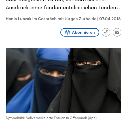
CDU, SPD und FDP regiert.-
aktuelle Weltgeschehen.
Ausdruck einer fundamentalistischen Tendenz.
Umfragen, Prognosen,
Wahlprogramme, aktuelle Berichte
Sendungen
Programm
Podcasts
und Hintergründe zu den Parteien
Hania Luczak im Gespräch mit Jürgen Zurheide
|
07.04.2018
und Kandidaten der anstehenden
Wahl.
Audio-Archiv
Abonnieren
Link
Emai
kopieren/te
Symbolbild: Vollverschleierte Frauen in Offenbach (dpa)