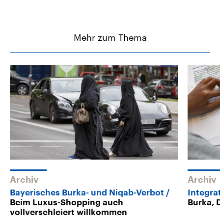
Mehr zum Thema
Archiv
Archiv
Bayerisches Burka- und Niqab-Verbot
Integra
Beim Luxus-Shopping auch
Burka, 
vollverschleiert willkommen