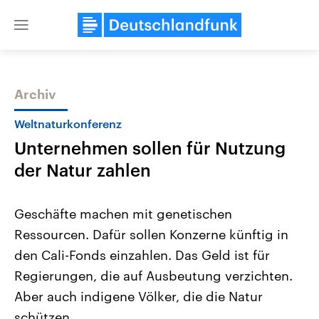
Close
menu
Archiv
Themen
Weltnaturkonferenz
Unternehmen sollen für Nutzung
der Natur zahlen
Geschäfte machen mit genetischen
Ressourcen. Dafür sollen Konzerne künftig in
Landtagswahl Sachsen-Anhalt
USA
den Cali-Fonds einzahlen. Das Geld ist für
2026
Aktuelle Beiträge, Analys
Alle Informationen
Hintergründe
Regierungen, die auf Ausbeutung verzichten.
Sachsen-Anhalt wählt am 6.
Wirtschaftlich und militäri
September 2026 einen neuen
gehören die Vereinigten S
Aber auch indigene Völker, die die Natur
Landtag. Seit 2021 wird das
den mächtigsten Ländern 
schützen.
Bundesland von einer Koalition aus
mit großem Einfluss auf d