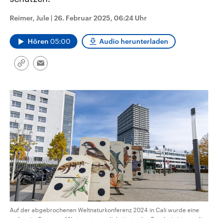
CDU, SPD und FDP regiert.-
aktuelle Weltgeschehen.
Umfragen, Prognosen,
Reimer, Jule
|
26. Februar 2025, 06:24 Uhr
Wahlprogramme, aktuelle Berichte
Sendungen
Programm
Podcasts
und Hintergründe zu den Parteien
und Kandidaten der anstehenden
Hören
05:00
Audio herunterladen
Wahl.
Audio-Archiv
Link
Email
kopieren/teilen
Auf der abgebrochenen Weltnaturkonferenz 2024 in Cali wurde eine