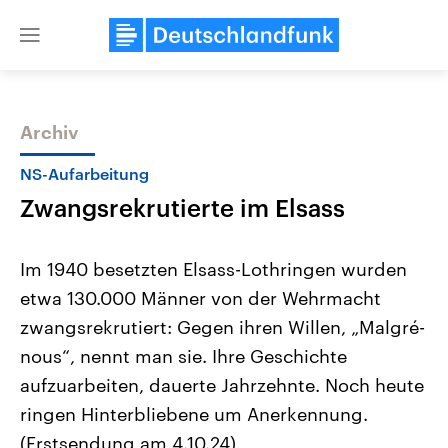
Close
menu
Archiv
Themen
NS-Aufarbeitung
Zwangsrekrutierte im Elsass
Im 1940 besetzten Elsass-Lothringen wurden
etwa 130.000 Männer von der Wehrmacht
zwangsrekrutiert: Gegen ihren Willen, „Malgré-
Landtagswahl Sachsen-Anhalt
USA
nous“, nennt man sie. Ihre Geschichte
2026
Aktuelle Beiträge, Analys
Alle Informationen
aufzuarbeiten, dauerte Jahrzehnte. Noch heute
Hintergründe
Sachsen-Anhalt wählt am 6.
Wirtschaftlich und militäri
ringen Hinterbliebene um Anerkennung.
September 2026 einen neuen
gehören die Vereinigten S
Landtag. Seit 2021 wird das
den mächtigsten Ländern 
(Erstsendung am 4.10.24)
Bundesland von einer Koalition aus
mit großem Einfluss auf d