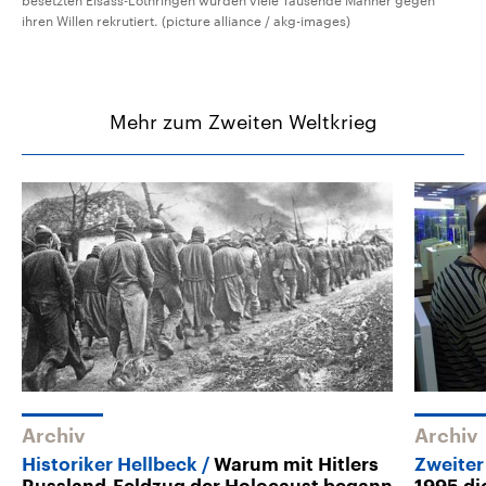
besetzten Elsass-Lothringen wurden viele Tausende Männer gegen
ihren Willen rekrutiert. (picture alliance / akg-images)
Mehr zum Zweiten Weltkrieg
Archiv
Archiv
Historiker Hellbeck
Warum mit Hitlers
Zweiter