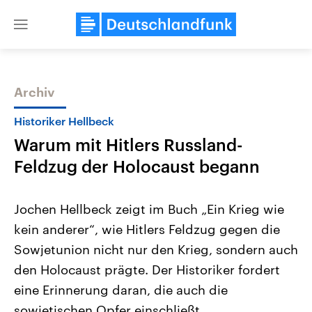
Close
menu
Archiv
Themen
Historiker Hellbeck
Warum mit Hitlers Russland-
Feldzug der Holocaust begann
Jochen Hellbeck zeigt im Buch „Ein Krieg wie
kein anderer“, wie Hitlers Feldzug gegen die
Landtagswahl Sachsen-Anhalt
USA
Sowjetunion nicht nur den Krieg, sondern auch
2026
Aktuelle Beiträge, Analys
Alle Informationen
Hintergründe
den Holocaust prägte. Der Historiker fordert
Sachsen-Anhalt wählt am 6.
Wirtschaftlich und militäri
September 2026 einen neuen
gehören die Vereinigten S
eine Erinnerung daran, die auch die
Landtag. Seit 2021 wird das
den mächtigsten Ländern 
sowjetischen Opfer einschließt.
Bundesland von einer Koalition aus
mit großem Einfluss auf d