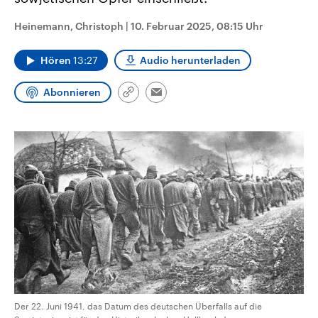
CDU, SPD und FDP regiert.-
aktuelle Weltgeschehen.
Umfragen, Prognosen,
Heinemann, Christoph
|
10. Februar 2025, 08:15 Uhr
Wahlprogramme, aktuelle Berichte
Sendungen
Programm
Podcasts
und Hintergründe zu den Parteien
und Kandidaten der anstehenden
Hören
13:27
Audio herunterladen
Wahl.
Audio-Archiv
Abonnieren
Link
Email
kopieren/teilen
Der 22. Juni 1941, das Datum des deutschen Überfalls auf die