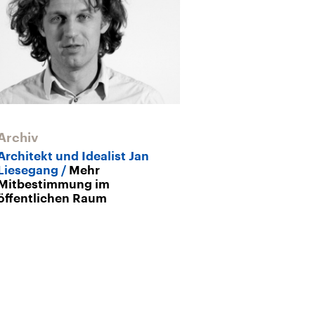
Archiv
Archiv
Architekt und Idealist Jan
100. Geburtst
Liesegang
Mehr
Architekten K
Mitbestimmung im
Ein Pionier des
öffentlichen Raum
Design