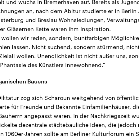
t und wuchs in Bremerhaven auf. Bereits als Jugendl
hnungen an, nach dem Abitur studierte er in Berlin A
 Insterburg und Breslau Wohnsiedlungen, Verwaltun
der Gläsernen Kette waren ihm Inspiration.
wollen wir reden, sondern, buntfarbigen Möglichk
hlen lassen. Nicht suchend, sondern stürmend, nic
Zielall wollen. Unendlichkeit ist nicht außer uns, so
Phantasie des Künstlers innewohnend.“
rganischen Bauens
iktatur zog sich Scharoun weitgehend von öffentl
ierte für Freunde und Bekannte Einfamilienhäuser, d
Bauherrn angepasst waren. In der Nachkriegszeit w
kelte dezentrale städtebauliche Ideen, die jedoch ni
en 1960er-Jahren sollte am Berliner Kulturforum ein 