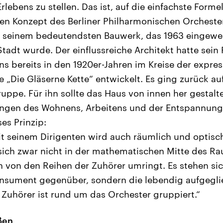
ebens zu stellen. Das ist, auf die einfachste Forme
en Konzept des Berliner Philharmonischen Orchester
 seinem bedeutendsten Bauwerk, das 1963 eingewe
tadt wurde. Der einflussreiche Architekt hatte sein 
s bereits in den 1920er-Jahren im Kreise der expres
 „Die Gläserne Kette“ entwickelt. Es ging zurück a
ruppe. Für ihn sollte das Haus von innen her gestal
ngen des Wohnens, Arbeitens und der Entspannung
ses Prinzip:
t seinem Dirigenten wird auch räumlich und optisc
sich zwar nicht in der mathematischen Mitte des Ra
en von den Reihen der Zuhörer umringt. Es stehen sic
nsument gegenüber, sondern die lebendig aufgegli
Zuhörer ist rund um das Orchester gruppiert.“
ßen