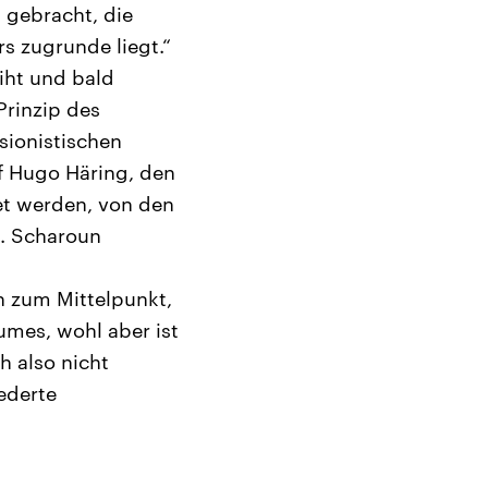
l gebracht, die
s zugrunde liegt.“
iht und bald
Prinzip des
sionistischen
uf Hugo Häring, den
tet werden, von den
. Scharoun
h zum Mittelpunkt,
umes, wohl aber ist
h also nicht
ederte