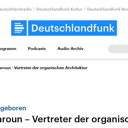
eutschlandradio
Deutschlandfunk Kultur
Deutschlandfunk No
rogramm
Podcasts
Audio-Archiv
Wirtschaft
Wissen
Kultur
Europa
Gesellschaf
roun - Vertreter der organischen Architektur
n geboren
roun – Vertreter der organi
Nahostkonflikt
Iran
le Beiträge,
Aktuelle Lage und
Aktuelle Lage und