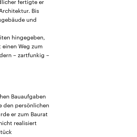
icher fertigte er
rchitektur. Bis
gsgebäude und
eiten hingegeben,
ht einen Weg zum
ndern – zartfunkig –
ichen Bauaufgaben
ie den persönlichen
urde er zum Baurat
cht realisiert
Stück