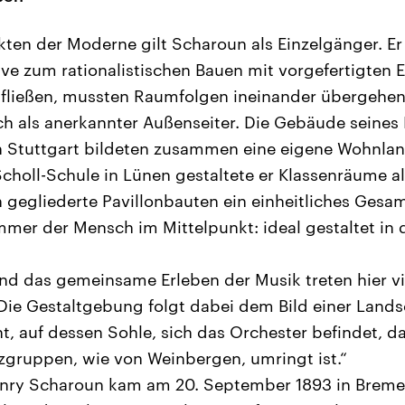
kten der Moderne gilt Scharoun als Einzelgänger. Er
e zum rationalistischen Bauen mit vorgefertigten Ei
ließen, mussten Raumfolgen ineinander übergehen. 
ch als anerkannter Außenseiter. Die Gebäude seine
n Stuttgart bildeten zusammen eine eigene Wohnland
choll-Schule in Lünen gestaltete er Klassenräume 
h gegliederte Pavillonbauten ein einheitliches Gesa
mer der Mensch im Mittelpunkt: ideal gestaltet in d
nd das gemeinsame Erleben der Musik treten hier vie
Die Gestaltgebung folgt dabei dem Bild einer Landsc
ht, auf dessen Sohle, sich das Orchester befindet, d
zgruppen, wie von Weinbergen, umringt ist.“
nry Scharoun kam am 20. September 1893 in Bremen