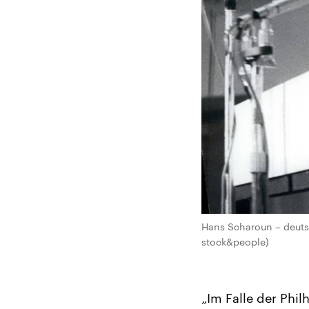
Hans Scharoun – deutsc
stock&people)
„Im Falle der Phi