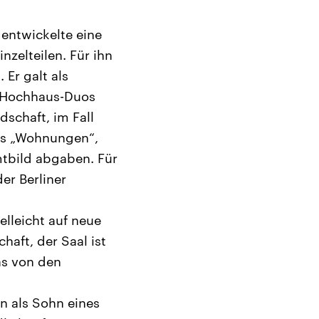
 entwickelte eine
nzelteilen. Für ihn
Er galt als
s Hochhaus-Duos
schaft, im Fall
als „Wohnungen“,
mtbild abgaben. Für
er Berliner
lleicht auf neue
haft, der Saal ist
as von den
 als Sohn eines