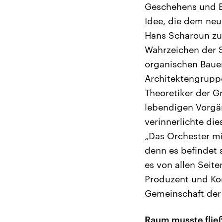
Geschehens und Erl
Idee, die dem neu
Hans Scharoun zu
Wahrzeichen der S
organischen Bauen
Architektengruppe
Theoretiker der G
lebendigen Vorgä
verinnerlichte die
„Das Orchester mi
denn es befindet 
es von allen Seit
Produzent und Ko
Gemeinschaft der 
Raum musste flie