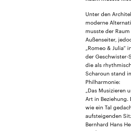
Unter den Archite
moderne Alternativ
musste der Raum f
Außenseiter, jedo
„Romeo & Julia“ i
der Geschwister-S
die als rhythmisc
Scharoun stand im
Philharmonie:
„Das Musizieren u
Art in Beziehung. 
wie ein Tal gedac
aufsteigenden Sit
Bernhard Hans He