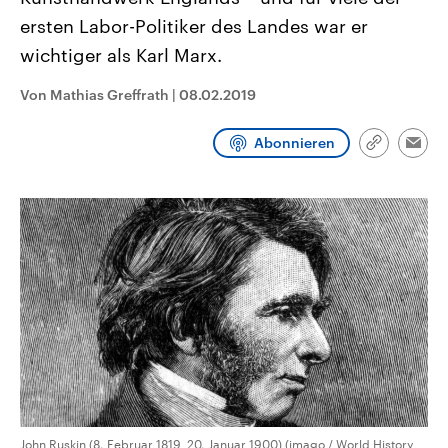
CDU, SPD und FDP regiert.-
aktuelle Weltgeschehen.
ersten Labor-Politiker des Landes war er
Umfragen, Prognosen,
Wahlprogramme, aktuelle Berichte
wichtiger als Karl Marx.
Sendungen
Programm
Podcasts
und Hintergründe zu den Parteien
und Kandidaten der anstehenden
Wahl.
Von Mathias Greffrath
|
08.02.2019
Audio-Archiv
Abonnieren
Link
Emai
kopieren/te
John Ruskin (8. Februar 1819  20. Januar 1900) (imago / World History