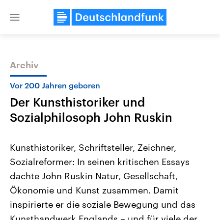
Close
menu
Archiv
Themen
Vor 200 Jahren geboren
Der Kunsthistoriker und
Sozialphilosoph John Ruskin
Kunsthistoriker, Schriftsteller, Zeichner,
Sozialreformer: In seinen kritischen Essays
Landtagswahl Sachsen-Anhalt
USA
dachte John Ruskin Natur, Gesellschaft,
2026
Aktuelle Beiträge, Analys
Alle Informationen
Hintergründe
Ökonomie und Kunst zusammen. Damit
Sachsen-Anhalt wählt am 6.
Wirtschaftlich und militäri
September 2026 einen neuen
gehören die Vereinigten S
inspirierte er die soziale Bewegung und das
Landtag. Seit 2021 wird das
den mächtigsten Ländern 
Kunsthandwerk Englands – und für viele der
Bundesland von einer Koalition aus
mit großem Einfluss auf d