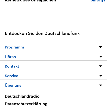
Ästhetik des Unsäglichen
Alltags
Entdecken Sie den Deutschlandfunk
Programm
Programm
Hören
Alle Sendungen
Livestream
Kontakt
Die Nachrichten
Audios
Hörerservice
Service
Nachrichtenleicht
Podcasts
Social Media
FAQ
Über uns
Neue Beiträge auf dlf.de
Deutschlandfunk App
Newsletter
Deutschlandradio
Themen-Schwerpunkte
Nachrichten App
Deutschlandradio
Veranstaltungen
Presse
Frequenzen
Datenschutzerklärung
Musikliste