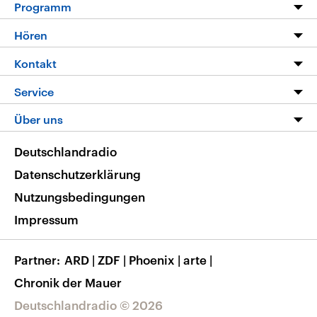
Programm
Programm
Hören
Alle Sendungen
Livestream
Kontakt
Die Nachrichten
Audios
Hörerservice
Service
Nachrichtenleicht
Podcasts
Social Media
FAQ
Über uns
Neue Beiträge auf dlf.de
Deutschlandfunk App
Newsletter
Deutschlandradio
Themen-Schwerpunkte
Nachrichten App
Deutschlandradio
Veranstaltungen
Presse
Frequenzen
Datenschutzerklärung
Musikliste
Ausbildung und Karriere
Nutzungsbedingungen
RSS
Transparenz
Impressum
Korrekturen
Barrierefreiheit
Partner
ARD
|
ZDF
|
Phoenix
|
arte
|
Chronik der Mauer
Deutschlandradio © 2026