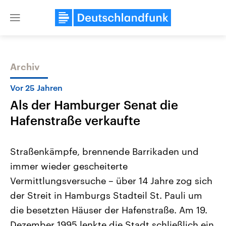
Close
menu
Archiv
Themen
Vor 25 Jahren
Als der Hamburger Senat die
Hafenstraße verkaufte
Straßenkämpfe, brennende Barrikaden und
immer wieder gescheiterte
Landtagswahl Sachsen-Anhalt
USA
Vermittlungsversuche – über 14 Jahre zog sich
2026
Aktuelle Beiträge, Analys
Alle Informationen
Hintergründe
der Streit in Hamburgs Stadteil St. Pauli um
Sachsen-Anhalt wählt am 6.
Wirtschaftlich und militäri
September 2026 einen neuen
gehören die Vereinigten S
die besetzten Häuser der Hafenstraße. Am 19.
Landtag. Seit 2021 wird das
den mächtigsten Ländern 
Dezember 1995 lenkte die Stadt schließlich ein
Bundesland von einer Koalition aus
mit großem Einfluss auf d