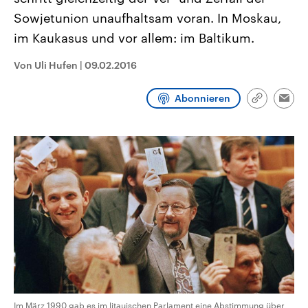
CDU, SPD und FDP regiert.-
aktuelle Weltgeschehen.
Sowjetunion unaufhaltsam voran. In Moskau,
Umfragen, Prognosen,
Wahlprogramme, aktuelle Berichte
im Kaukasus und vor allem: im Baltikum.
Sendungen
Programm
Podcasts
und Hintergründe zu den Parteien
und Kandidaten der anstehenden
Wahl.
Von Uli Hufen
|
09.02.2016
Audio-Archiv
Abonnieren
Link
Emai
kopieren/te
Im März 1990 gab es im litauischen Parlament eine Abstimmung über