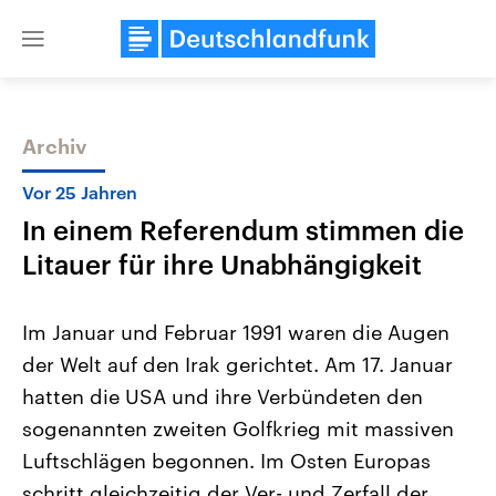
Close
menu
Archiv
Themen
Vor 25 Jahren
In einem Referendum stimmen die
Litauer für ihre Unabhängigkeit
Im Januar und Februar 1991 waren die Augen
der Welt auf den Irak gerichtet. Am 17. Januar
Landtagswahl Sachsen-Anhalt
USA
hatten die USA und ihre Verbündeten den
2026
Aktuelle Beiträge, Analys
Alle Informationen
Hintergründe
sogenannten zweiten Golfkrieg mit massiven
Sachsen-Anhalt wählt am 6.
Wirtschaftlich und militäri
September 2026 einen neuen
gehören die Vereinigten S
Luftschlägen begonnen. Im Osten Europas
Landtag. Seit 2021 wird das
den mächtigsten Ländern 
schritt gleichzeitig der Ver- und Zerfall der
Bundesland von einer Koalition aus
mit großem Einfluss auf d