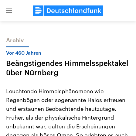
Close
menu
Archiv
Themen
Vor 460 Jahren
Beängstigendes Himmelsspektakel
über Nürnberg
Leuchtende Himmelsphänomene wie
Regenbögen oder sogenannte Halos erfreuen
Landtagswahl Sachsen-Anhalt
USA
und erstaunen Beobachtende heutzutage.
2026
Aktuelle Beiträge, Analys
Alle Informationen
Hintergründe
Früher, als der physikalische Hintergrund
Sachsen-Anhalt wählt am 6.
Wirtschaftlich und militäri
September 2026 einen neuen
gehören die Vereinigten S
unbekannt war, galten die Erscheinungen
Landtag. Seit 2021 wird das
den mächtigsten Ländern 
dagegen als böses Omen. So erlebten es auch
Bundesland von einer Koalition aus
mit großem Einfluss auf d