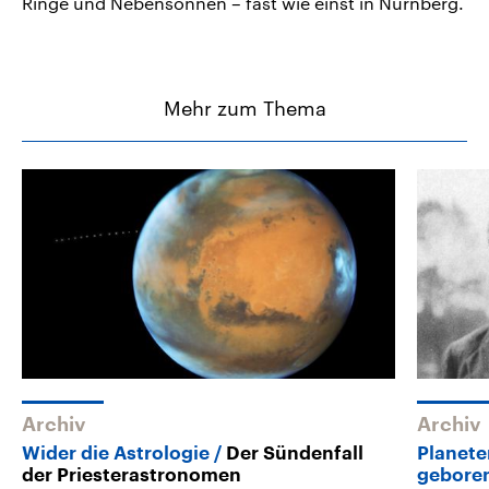
Ringe und Nebensonnen – fast wie einst in Nürnberg.
Mehr zum Thema
Archiv
Archiv
Wider die Astrologie
Der Sündenfall
Planete
der Priesterastronomen
gebore