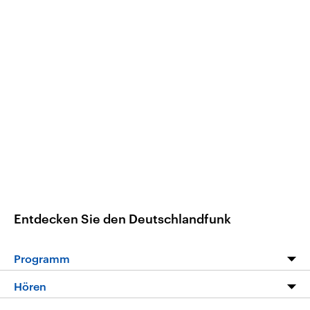
Entdecken Sie den Deutschlandfunk
Programm
Programm
Hören
Alle Sendungen
Livestream