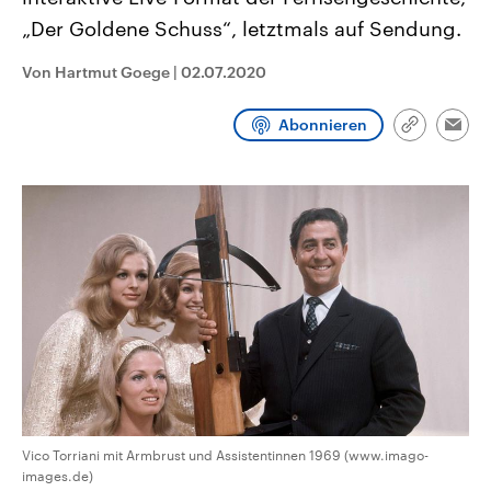
CDU, SPD und FDP regiert.-
aktuelle Weltgeschehen.
„Der Goldene Schuss“, letztmals auf Sendung.
Umfragen, Prognosen,
Wahlprogramme, aktuelle Berichte
Sendungen
Programm
Podcasts
und Hintergründe zu den Parteien
Von Hartmut Goege
|
02.07.2020
und Kandidaten der anstehenden
Wahl.
Audio-Archiv
Abonnieren
Link
Emai
kopieren/te
Vico Torriani mit Armbrust und Assistentinnen 1969 (www.imago-
images.de)