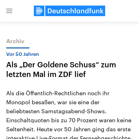
Close
menu
Archiv
Themen
Vor 50 Jahren
Als „Der Goldene Schuss“ zum
letzten Mal im ZDF lief
Als die Öffentlich-Rechtlichen noch ihr
Monopol besaßen, war sie eine der
Landtagswahl Sachsen-Anhalt
USA
beliebtesten Samstagsabend-Shows.
2026
Aktuelle Beiträge, Analys
Alle Informationen
Hintergründe
Einschaltquoten bis zu 70 Prozent waren keine
Sachsen-Anhalt wählt am 6.
Wirtschaftlich und militäri
September 2026 einen neuen
gehören die Vereinigten S
Seltenheit. Heute vor 50 Jahren ging das erste
Landtag. Seit 2021 wird das
den mächtigsten Ländern 
interaktive Live-Format der Fernsehgeschichte,
Bundesland von einer Koalition aus
mit großem Einfluss auf d