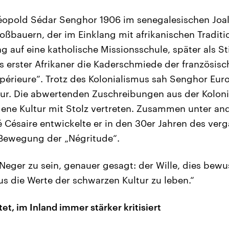
opold Sédar Senghor 1906 im senegalesischen Joal 
bauern, der im Einklang mit afrikanischen Traditi
g auf eine katholische Missionsschule, später als S
s erster Afrikaner die Kaderschmiede der französisch
périeure“. Trotz des Kolonialismus sah Senghor Euro
tur. Die abwertenden Zuschreibungen aus der Kolonia
gene Kultur mit Stolz vertreten. Zusammen unter a
mé Césaire entwickelte er in den 30er Jahren des ve
 Bewegung der „Négritude“.
Neger zu sein, genauer gesagt: der Wille, dies bewus
us die Werte der schwarzen Kultur zu leben.“
t, im Inland immer stärker kritisiert