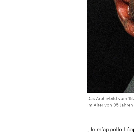
Das Archivbild vom 18.
im Alter von 95 Jahren
„Je m’appelle Léo