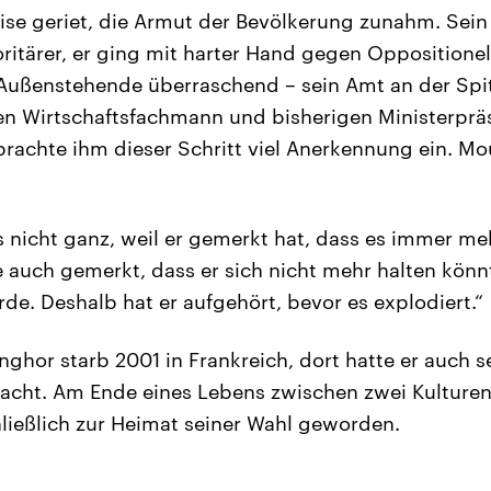
rise geriet, die Armut der Bevölkerung zunahm. Sein
itärer, er ging mit harter Hand gegen Oppositionel
 Außenstehende überraschend – sein Amt an der Spi
 den Wirtschaftsfachmann und bisherigen Ministerpr
brachte ihm dieser Schritt viel Anerkennung ein. Mou
as nicht ganz, weil er gemerkt hat, dass es immer me
e auch gemerkt, dass er sich nicht mehr halten könn
e. Deshalb hat er aufgehört, bevor es explodiert.“
ghor starb 2001 in Frankreich, dort hatte er auch se
acht. Am Ende eines Lebens zwischen zwei Kulturen 
ließlich zur Heimat seiner Wahl geworden.