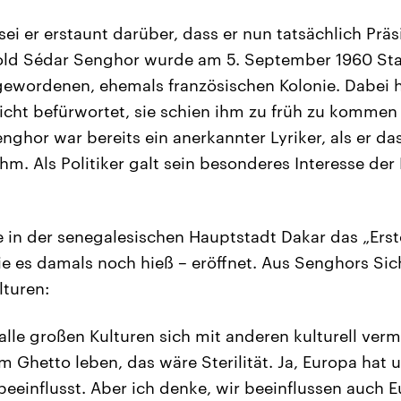
s sei er erstaunt darüber, dass er nun tatsächlich Prä
pold Sédar Senghor wurde am 5. September 1960 Sta
ewordenen, ehemals französischen Kolonie. Dabei 
cht befürwortet, sie schien ihm zu früh zu kommen
nghor war bereits ein anerkannter Lyriker, als er da
m. Als Politiker galt sein besonderes Interesse der
in der senegalesischen Hauptstadt Dakar das „Erste
e es damals noch hieß – eröffnet. Aus Senghors Sich
lturen:
 alle großen Kulturen sich mit anderen kulturell ver
m Ghetto leben, das wäre Sterilität. Ja, Europa hat 
einflusst. Aber ich denke, wir beeinflussen auch E