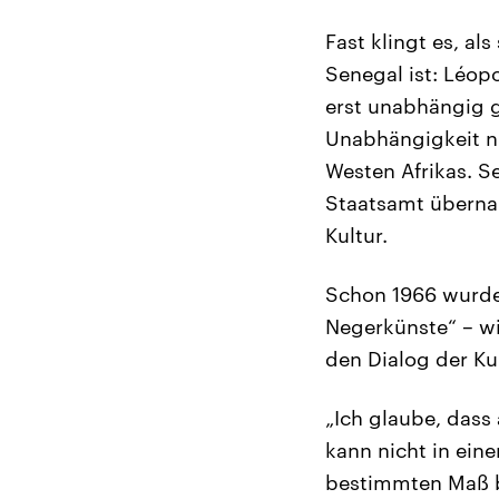
Fast klingt es, al
Senegal ist: Léo
erst unabhängig g
Unabhängigkeit ni
Westen Afrikas. Se
Staatsamt übernah
Kultur.
Schon 1966 wurde 
Negerkünste“ – wi
den Dialog der Ku
„Ich glaube, dass
kann nicht in eine
bestimmten Maß be