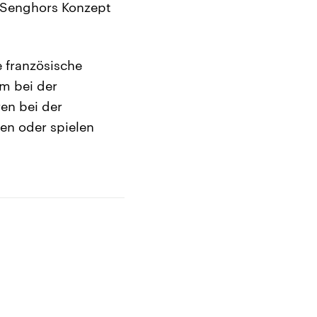
n Senghors Konzept
e französische
em bei der
ren bei der
ten oder spielen