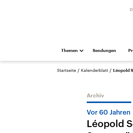
D
Themen
Sendungen
P
Die Nachrichten
Politik
/
/
Startseite
Kalenderblatt
Léopold S
Hörspiel und Feature
Musik
Archiv
Vor 60 Jahren
Léopold S
Landtagswahl Sachsen-
USA
Anhalt 2026
Aktuel