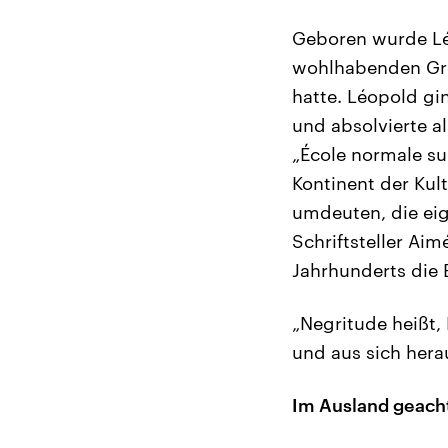
Geboren wurde Lé
wohlhabenden Groß
hatte. Léopold gin
und absolvierte al
„École normale su
Kontinent der Kul
umdeuten, die ei
Schriftsteller Ai
Jahrhunderts die
„Negritude heißt, 
und aus sich hera
Im Ausland geachte