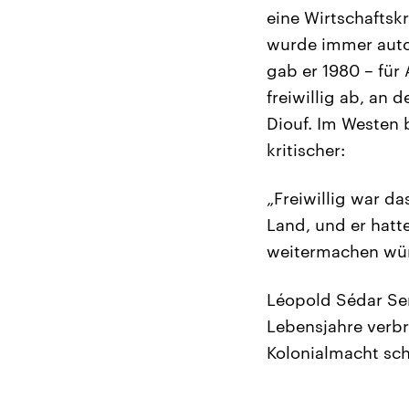
eine Wirtschaftsk
wurde immer autor
gab er 1980 – für
freiwillig ab, an
Diouf. Im Westen 
kritischer:
„Freiwillig war d
Land, und er hatt
weitermachen würd
Léopold Sédar Sen
Lebensjahre verbr
Kolonialmacht sch