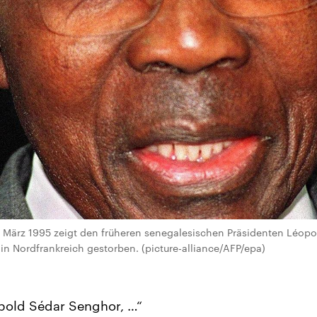
 März 1995 zeigt den früheren senegalesischen Präsidenten Léopol
 in Nordfrankreich gestorben. (picture-alliance/AFP/epa)
pold Sédar Senghor, …“