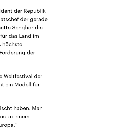
sident der Republik
atschef der gerade
hatte Senghor die
 für das Land im
s höchste
 Förderung der
 Weltfestival der
t ein Modell für
mischt haben. Man
uns zu einem
uropa.“