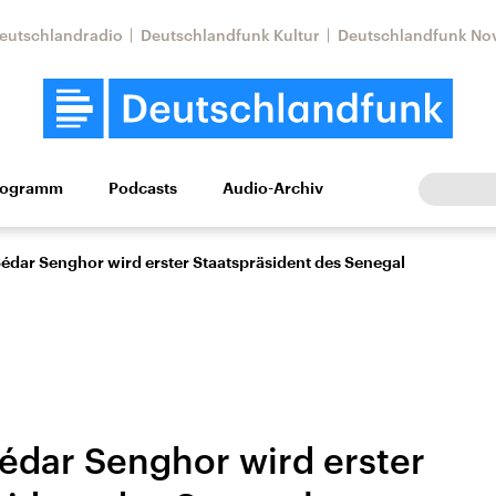
eutschlandradio
Deutschlandfunk Kultur
Deutschlandfunk No
rogramm
Podcasts
Audio-Archiv
Wirtschaft
Wissen
Kultur
Europa
Gesellschaf
édar Senghor wird erster Staatspräsident des Senegal
édar Senghor wird erster
Nahostkonflikt
Iran
le Beiträge,
Aktuelle Lage und
Aktuelle Lage und