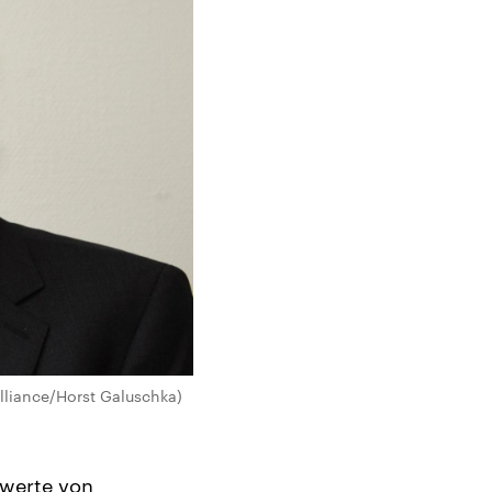
alliance/Horst Galuschka)
fwerte von