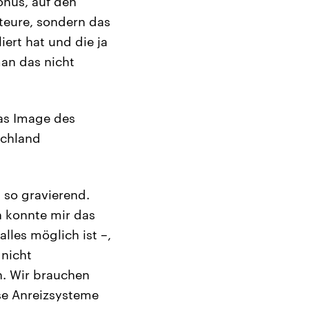
onus, auf den
kteure, sondern das
ert hat und die ja
an das nicht
as Image des
schland
 so gravierend.
ch konnte mir das
alles möglich ist –,
 nicht
n. Wir brauchen
se Anreizsysteme