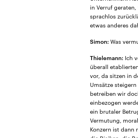
in Verruf geraten,
sprachlos zurücklä
etwas anderes dah
Simon:
Was vermu
Thielemann:
Ich v
überall etabliert
vor, da sitzen in
Umsätze steigern 
betreiben wir doc
einbezogen werden
ein brutaler Betru
Vermutung, moral
Konzern ist dann 