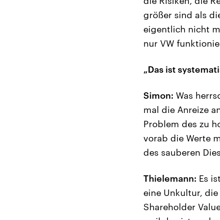
die Risiken, die 
größer sind als d
eigentlich nicht 
nur VW funktionie
„Das ist systemat
Simon:
Was herrsc
mal die Anreize an
Problem des zu h
vorab die Werte 
des sauberen Diese
Thielemann:
Es is
eine Unkultur, die
Shareholder Value,