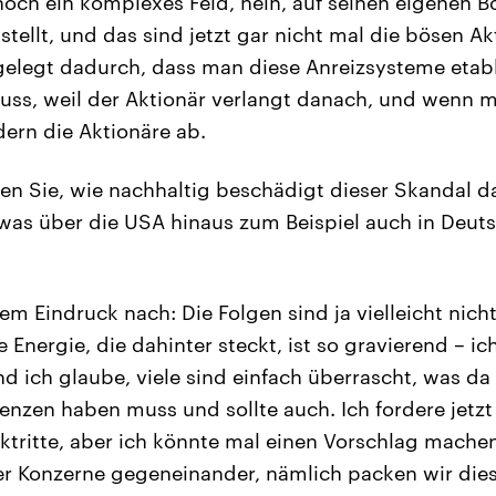
 noch ein komplexes Feld, nein, auf seinen eigenen B
stellt, und das sind jetzt gar nicht mal die bösen A
gelegt dadurch, dass man diese Anreizsysteme etabli
uss, weil der Aktionär verlangt danach, und wenn m
ern die Aktionäre ab.
n Sie, wie nachhaltig beschädigt dieser Skandal d
was über die USA hinaus zum Beispiel auch in Deut
m Eindruck nach: Die Folgen sind ja vielleicht nicht
e Energie, die dahinter steckt, ist so gravierend – i
nd ich glaube, viele sind einfach überrascht, was da 
nzen haben muss und sollte auch. Ich fordere jetzt
tritte, aber ich könnte mal einen Vorschlag mache
er Konzerne gegeneinander, nämlich packen wir die