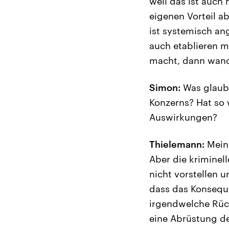
weil das ist auch
eigenen Vorteil ab
ist systemisch an
auch etablieren m
macht, dann wand
Simon:
Was glaube
Konzerns? Hat so 
Auswirkungen?
Thielemann:
Meine
Aber die kriminell
nicht vorstellen u
dass das Konseque
irgendwelche Rück
eine Abrüstung d