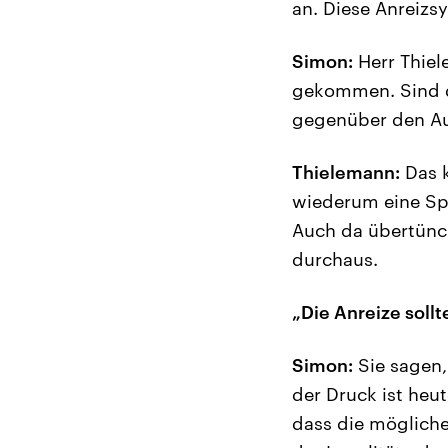
an. Diese Anreiz
Simon:
Herr Thiel
gekommen. Sind d
gegenüber den Au
Thielemann:
Das k
wiederum eine Spe
Auch da übertünch
durchaus.
„Die Anreize soll
Simon:
Sie sagen,
der Druck ist heu
dass die mögliche