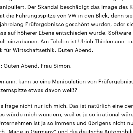
anipuliert. Der Skandal beschädigt das Image des 
ät die Führungsspitze von VW in den Blick, denn si
jahrelang Prüfergebnisse geschönt wurden, oder sie
s auf höherer Ebene entschieden wurde, Software f
elt einzubauen. Am Telefon ist Ulrich Thielemann, de
ik für Wirtschaftsethik. Guten Abend.
:
Guten Abend, Frau Simon.
emann, kann so eine Manipulation von Prüfergebniss
nzernspitze etwas davon weiß?
s frage nicht nur ich mich. Das ist natürlich eine de
s würde mich wundern, weil es ja so irrational wäre
nternehmen ist ja so immens und übrigens nicht nu
h „Made in Germany“ und die deutsche Automobilin