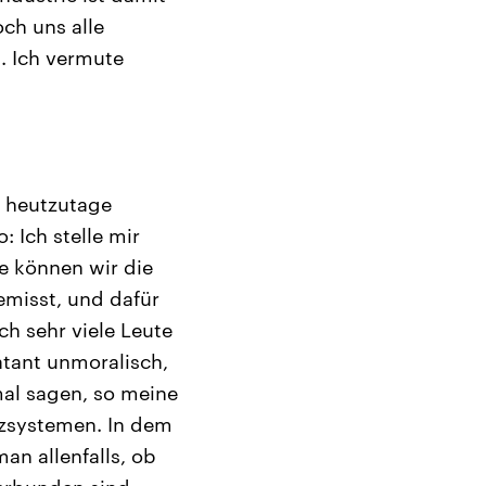
och uns alle
n. Ich vermute
e heutzutage
 Ich stelle mir
ie können wir die
emisst, und dafür
h sehr viele Leute
atant unmoralisch,
 mal sagen, so meine
izsystemen. In dem
an allenfalls, ob