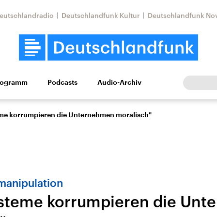
eutschlandradio
Deutschlandfunk Kultur
Deutschlandfunk No
rogramm
Podcasts
Audio-Archiv
Wirtschaft
Wissen
Kultur
Europa
Gesellschaf
eme korrumpieren die Unternehmen moralisch"
anipulation
steme korrumpieren die Un
Nahostkonflikt
Iran
le Beiträge,
Aktuelle Lage und
Aktuelle Lage und