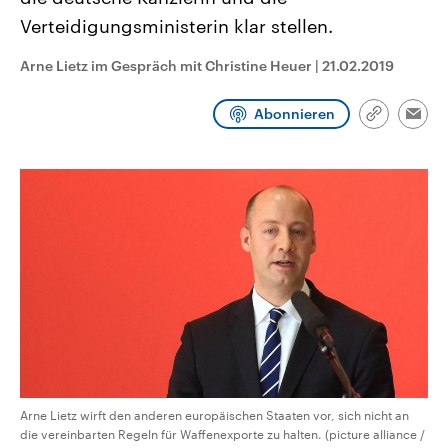
CDU, SPD und FDP regiert.-
aktuelle Weltgeschehen.
Verteidigungsministerin klar stellen.
Umfragen, Prognosen,
Wahlprogramme, aktuelle Berichte
Sendungen
Programm
Podcasts
und Hintergründe zu den Parteien
Arne Lietz im Gespräch mit Christine Heuer
|
21.02.2019
und Kandidaten der anstehenden
Wahl.
Audio-Archiv
Abonnieren
Link
Emai
kopieren/te
Arne Lietz wirft den anderen europäischen Staaten vor, sich nicht an
die vereinbarten Regeln für Waffenexporte zu halten. (picture alliance /