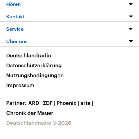
Programm
Hören
Alle Sendungen
Livestream
Kontakt
Die Nachrichten
Audios
Hörerservice
Service
Nachrichtenleicht
Podcasts
Social Media
FAQ
Über uns
Neue Beiträge auf dlf.de
Deutschlandfunk App
Newsletter
Deutschlandradio
Themen-Schwerpunkte
Nachrichten App
Deutschlandradio
Veranstaltungen
Presse
Frequenzen
Datenschutzerklärung
Musikliste
Ausbildung und Karriere
Nutzungsbedingungen
RSS
Transparenz
Impressum
Korrekturen
Barrierefreiheit
Partner
ARD
|
ZDF
|
Phoenix
|
arte
|
Chronik der Mauer
Deutschlandradio © 2026