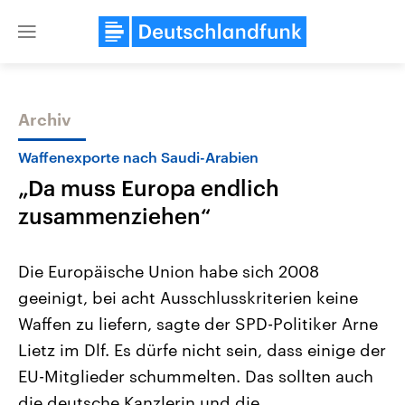
Close
menu
Archiv
Themen
Waffenexporte nach Saudi-Arabien
„Da muss Europa endlich
zusammenziehen“
Die Europäische Union habe sich 2008
geeinigt, bei acht Ausschlusskriterien keine
Landtagswahl Sachsen-Anhalt
USA
Waffen zu liefern, sagte der SPD-Politiker Arne
2026
Aktuelle Beiträge, Analys
Alle Informationen
Hintergründe
Lietz im Dlf. Es dürfe nicht sein, dass einige der
Sachsen-Anhalt wählt am 6.
Wirtschaftlich und militäri
September 2026 einen neuen
gehören die Vereinigten S
EU-Mitglieder schummelten. Das sollten auch
Landtag. Seit 2021 wird das
den mächtigsten Ländern 
die deutsche Kanzlerin und die
Bundesland von einer Koalition aus
mit großem Einfluss auf d