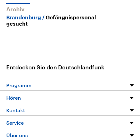
Archiv
Brandenburg
Gefängnispersonal
gesucht
Entdecken Sie den Deutschlandfunk
Programm
Programm
Hören
Alle Sendungen
Livestream
Kontakt
Die Nachrichten
Audios
Hörerservice
Service
Nachrichtenleicht
Podcasts
Social Media
FAQ
Über uns
Neue Beiträge auf dlf.de
Deutschlandfunk App