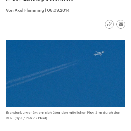
aktuelle Weltgeschehen.
Diese wird wie die Hisboll
Libanon vom Iran unterstüt
Von Axel Flemming
|
08.09.2014
Sendungen
Programm
Podcasts
Link
Emai
kopieren/te
Audio-Archiv
Brandenburger ärgern sich über den möglichen Fluglärm durch den
BER. (dpa / Patrick Pleul)