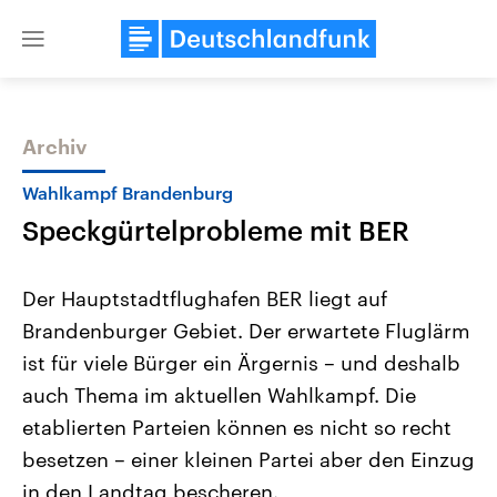
Close
menu
Archiv
Themen
Wahlkampf Brandenburg
Speckgürtelprobleme mit BER
Der Hauptstadtflughafen BER liegt auf
Brandenburger Gebiet. Der erwartete Fluglärm
ist für viele Bürger ein Ärgernis – und deshalb
USA
Nahostkonflikt
auch Thema im aktuellen Wahlkampf. Die
Aktuelle Beiträge, Analysen und
Aktuelle Lage und Hinter
Der Überfall der palästine
Hintergründe
etablierten Parteien können es nicht so recht
Wirtschaftlich und militärisch
Terrororganisation Hamas
besetzen – einer kleinen Partei aber den Einzug
gehören die Vereinigten Staaten zu
Oktober 2023 auf Israel ha
den mächtigsten Ländern der Erde,
Region wieder die Gewalt 
in den Landtag bescheren.
mit großem Einfluss auf das
Israel möchte die Hamas z