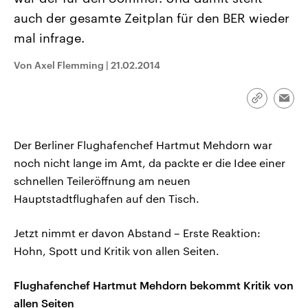
CDU, SPD und FDP regiert.-
aktuelle Weltgeschehen.
auch der gesamte Zeitplan für den BER wieder
Umfragen, Prognosen,
Wahlprogramme, aktuelle Berichte
mal infrage.
Sendungen
Programm
Podcasts
und Hintergründe zu den Parteien
und Kandidaten der anstehenden
Wahl.
Von Axel Flemming
|
21.02.2014
Audio-Archiv
Link
Emai
kopieren/te
Der Berliner Flughafenchef Hartmut Mehdorn war
noch nicht lange im Amt, da packte er die Idee einer
schnellen Teileröffnung am neuen
Hauptstadtflughafen auf den Tisch.
Jetzt nimmt er davon Abstand – Erste Reaktion:
Hohn, Spott und Kritik von allen Seiten.
Flughafenchef Hartmut Mehdorn bekommt Kritik von
allen Seiten