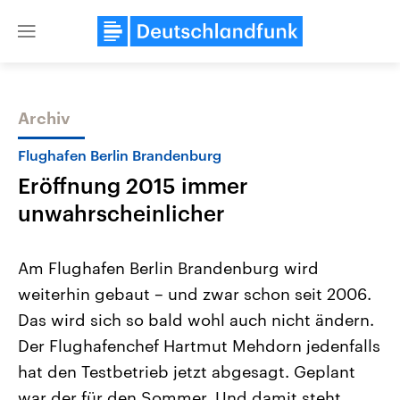
Close
menu
Archiv
Themen
Flughafen Berlin Brandenburg
Eröffnung 2015 immer
unwahrscheinlicher
Am Flughafen Berlin Brandenburg wird
weiterhin gebaut – und zwar schon seit 2006.
Landtagswahl Sachsen-Anhalt
USA
Das wird sich so bald wohl auch nicht ändern.
2026
Aktuelle Beiträge, Analys
Alle Informationen
Hintergründe
Der Flughafenchef Hartmut Mehdorn jedenfalls
Sachsen-Anhalt wählt am 6.
Wirtschaftlich und militäri
September 2026 einen neuen
gehören die Vereinigten S
hat den Testbetrieb jetzt abgesagt. Geplant
Landtag. Seit 2021 wird das
den mächtigsten Ländern 
war der für den Sommer. Und damit steht
Bundesland von einer Koalition aus
mit großem Einfluss auf d