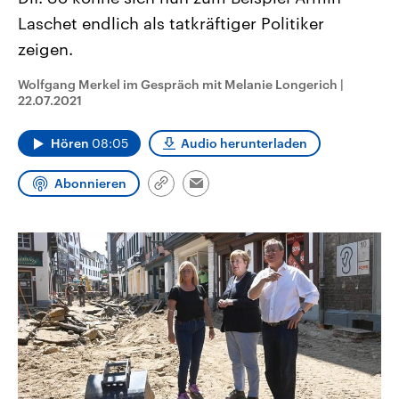
CDU, SPD und FDP regiert.-
aktuelle Weltgeschehen.
Laschet endlich als tatkräftiger Politiker
Umfragen, Prognosen,
Wahlprogramme, aktuelle Berichte
zeigen.
Sendungen
Programm
Podcasts
und Hintergründe zu den Parteien
und Kandidaten der anstehenden
Wahl.
Wolfgang Merkel im Gespräch mit Melanie Longerich
|
Audio-Archiv
22.07.2021
Hören
08:05
Audio herunterladen
Abonnieren
Link
Email
kopieren/teilen