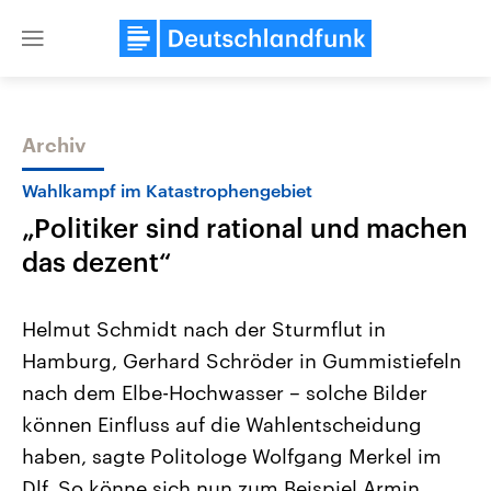
Close
menu
Archiv
Themen
Wahlkampf im Katastrophengebiet
„Politiker sind rational und machen
das dezent“
Helmut Schmidt nach der Sturmflut in
Hamburg, Gerhard Schröder in Gummistiefeln
Landtagswahl Sachsen-Anhalt
USA
nach dem Elbe-Hochwasser – solche Bilder
2026
Aktuelle Beiträge, Analys
Alle Informationen
Hintergründe
können Einfluss auf die Wahlentscheidung
Sachsen-Anhalt wählt am 6.
Wirtschaftlich und militäri
September 2026 einen neuen
gehören die Vereinigten S
haben, sagte Politologe Wolfgang Merkel im
Landtag. Seit 2021 wird das
den mächtigsten Ländern 
Dlf. So könne sich nun zum Beispiel Armin
Bundesland von einer Koalition aus
mit großem Einfluss auf d