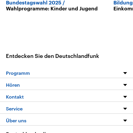
Bundestagswahl 2025
Bildung
Wahlprogramme: Kinder und Jugend
Einkomm
Entdecken Sie den Deutschlandfunk
Programm
Programm
Hören
Alle Sendungen
Livestream
Kontakt
Die Nachrichten
Audios
Hörerservice
Service
Nachrichtenleicht
Podcasts
Social Media
FAQ
Über uns
Neue Beiträge auf dlf.de
Deutschlandfunk App
Newsletter
Deutschlandradio
Themen-Schwerpunkte
Nachrichten App