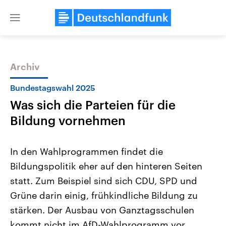
Close
menu
Archiv
Themen
Bundestagswahl 2025
Was sich die Parteien für die
Bildung vornehmen
In den Wahlprogrammen findet die
Bildungspolitik eher auf den hinteren Seiten
Landtagswahl Sachsen-Anhalt
USA
statt. Zum Beispiel sind sich CDU, SPD und
2026
Aktuelle Beiträge, Analys
Alle Informationen
Hintergründe
Grüne darin einig, frühkindliche Bildung zu
Sachsen-Anhalt wählt am 6.
Wirtschaftlich und militäri
September 2026 einen neuen
gehören die Vereinigten S
stärken. Der Ausbau von Ganztagsschulen
Landtag. Seit 2021 wird das
den mächtigsten Ländern 
kommt nicht im AfD-Wahlprogramm vor.
Bundesland von einer Koalition aus
mit großem Einfluss auf d