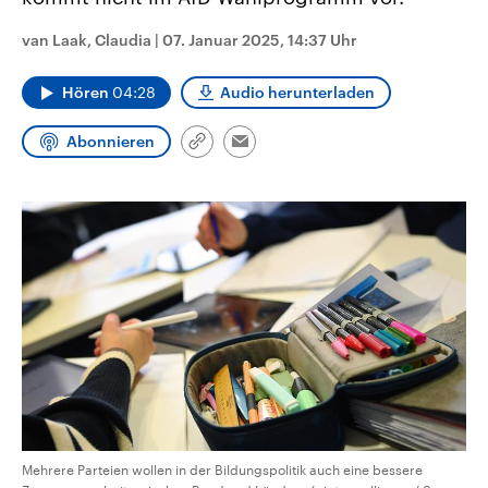
CDU, SPD und FDP regiert.-
aktuelle Weltgeschehen.
Umfragen, Prognosen,
van Laak, Claudia
|
07. Januar 2025, 14:37 Uhr
Wahlprogramme, aktuelle Berichte
Sendungen
Programm
Podcasts
und Hintergründe zu den Parteien
und Kandidaten der anstehenden
Hören
04:28
Audio herunterladen
Wahl.
Audio-Archiv
Abonnieren
Link
Email
kopieren/teilen
Mehrere Parteien wollen in der Bildungspolitik auch eine bessere