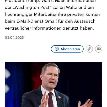
Präsident Trump, Waltz. Nach Informationen
CDU, SPD und FDP regiert.-
aktuelle Weltgeschehen.
der „Washington Post“ sollen Waltz und ein
Umfragen, Prognosen,
Wahlprogramme, aktuelle Berichte
hochrangiger Mitarbeiter ihre privaten Konten
Sendungen
Programm
Podcasts
und Hintergründe zu den Parteien
und Kandidaten der anstehenden
beim E-Mail-Dienst Gmail für den Austausch
Wahl.
Audio-Archiv
vertraulicher Informationen genutzt haben.
03.04.2025
Abonnieren
Link
Emai
kopieren/te