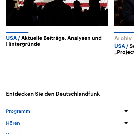
USA
Aktuelle Beiträge, Analysen und
Archiv
Hintergründe
USA
S
„Projec
Entdecken Sie den Deutschlandfunk
Programm
Programm
Hören
Alle Sendungen
Livestream