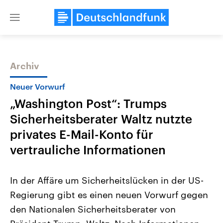
Close
menu
Archiv
Themen
Neuer Vorwurf
„Washington Post“: Trumps
Sicherheitsberater Waltz nutzte
privates E-Mail-Konto für
vertrauliche Informationen
Landtagswahl Sachsen-Anhalt
USA
In der Affäre um Sicherheitslücken in der US-
2026
Aktuelle Beiträge, Analys
Alle Informationen
Hintergründe
Regierung gibt es einen neuen Vorwurf gegen
Sachsen-Anhalt wählt am 6.
Wirtschaftlich und militäri
September 2026 einen neuen
gehören die Vereinigten S
den Nationalen Sicherheitsberater von
Landtag. Seit 2021 wird das
den mächtigsten Ländern 
Bundesland von einer Koalition aus
mit großem Einfluss auf d