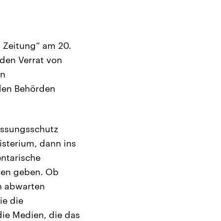
n Zeitung“ am 20.
 den Verrat von
in
 den Behörden
fassungsschutz
isterium, dann ins
entarische
ngen geben. Ob
an abwarten
ie die
ie Medien, die das