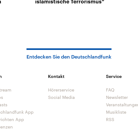
m
islamistische Terrorismus“
Entdecken Sie den Deutschlandfunk
n
Kontakt
Service
tream
Hörerservice
FAQ
os
Social Media
Newsletter
asts
Veranstaltunge
schlandfunk App
Musikliste
richten App
RSS
uenzen