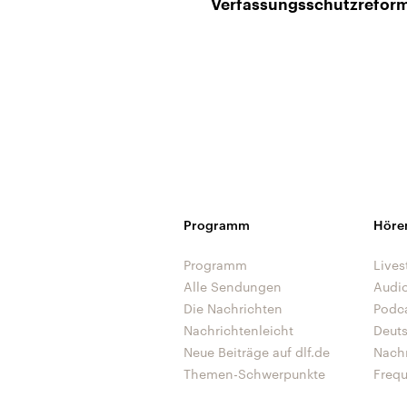
Verfassungsschutzrefor
Programm
Höre
Programm
Lives
Alle Sendungen
Audi
Die Nachrichten
Podc
Nachrichtenleicht
Deut
Neue Beiträge auf dlf.de
Nach
Themen-Schwerpunkte
Freq