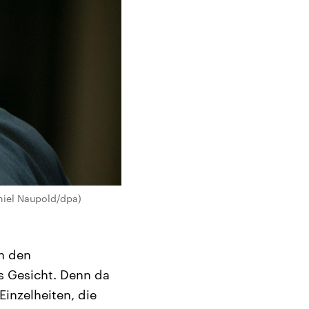
niel Naupold/dpa)
n den
s Gesicht. Denn da
inzelheiten, die