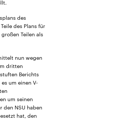
lt.
tsplans des
Teile des Plans für
 großen Teilen als
mittelt nun wegen
m dritten
stuften Berichts
 es um einen V-
ten
onen um seinen
ber den NSU haben
esetzt hat, den