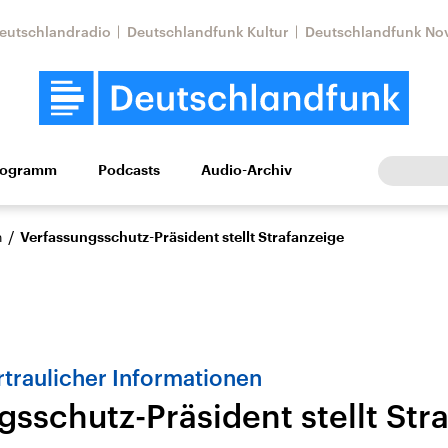
eutschlandradio
Deutschlandfunk Kultur
Deutschlandfunk No
rogramm
Podcasts
Audio-Archiv
Wirtschaft
Wissen
Kultur
Europa
Gesellschaf
/
n
Verfassungsschutz-Präsident stellt Strafanzeige
traulicher Informationen
gsschutz-Präsident stellt Str
Nahostkonflikt
Iran
le Beiträge,
Aktuelle Lage und
Aktuelle Lage und