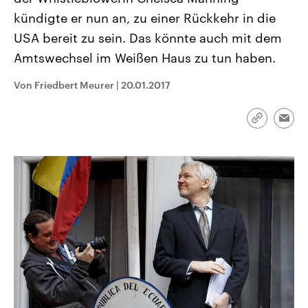
CDU, SPD und FDP regiert.-
aktuelle Weltgeschehen.
kündigte er nun an, zu einer Rückkehr in die
Umfragen, Prognosen,
Wahlprogramme, aktuelle Berichte
USA bereit zu sein. Das könnte auch mit dem
Sendungen
Programm
Podcasts
und Hintergründe zu den Parteien
und Kandidaten der anstehenden
Amtswechsel im Weißen Haus zu tun haben.
Wahl.
Audio-Archiv
Von Friedbert Meurer
|
20.01.2017
Link
Emai
kopieren/te