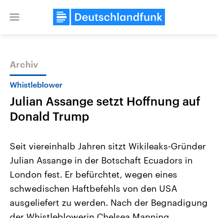
Close
menu
Archiv
Themen
Whistleblower
Julian Assange setzt Hoffnung auf
Donald Trump
Seit viereinhalb Jahren sitzt Wikileaks-Gründer
Julian Assange in der Botschaft Ecuadors in
Landtagswahl Sachsen-Anhalt
USA
London fest. Er befürchtet, wegen eines
2026
Aktuelle Beiträge, Analys
Alle Informationen
Hintergründe
schwedischen Haftbefehls von den USA
Sachsen-Anhalt wählt am 6.
Wirtschaftlich und militäri
September 2026 einen neuen
gehören die Vereinigten S
ausgeliefert zu werden. Nach der Begnadigung
Landtag. Seit 2021 wird das
den mächtigsten Ländern 
der Whistleblowerin Chelsea Manning
Bundesland von einer Koalition aus
mit großem Einfluss auf d