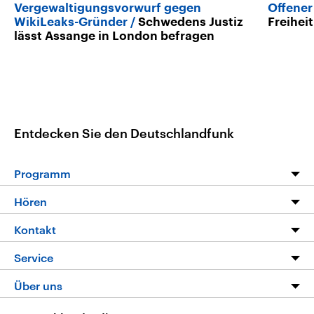
Vergewaltigungsvorwurf gegen
Offener
WikiLeaks-Gründer
Schwedens Justiz
Freihei
lässt Assange in London befragen
Entdecken Sie den Deutschlandfunk
Programm
Programm
Hören
Alle Sendungen
Livestream
Kontakt
Die Nachrichten
Audios
Hörerservice
Service
Nachrichtenleicht
Podcasts
Social Media
FAQ
Über uns
Neue Beiträge auf dlf.de
Deutschlandfunk App
Newsletter
Deutschlandradio
Themen-Schwerpunkte