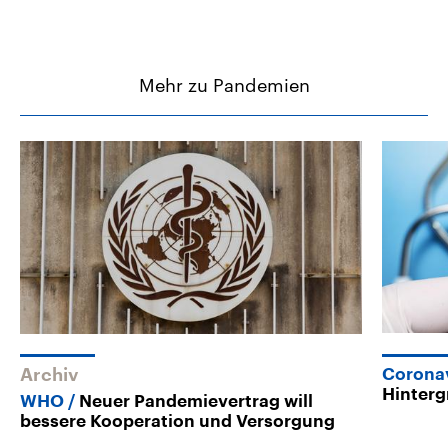
Mehr zu Pandemien
Archiv
Corona
Hinter
WHO
Neuer Pandemievertrag will
bessere Kooperation und Versorgung