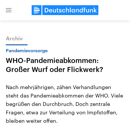
Close
menu
Archiv
Themen
Pandemievorsorge
WHO-Pandemieabkommen:
Großer Wurf oder Flickwerk?
Nach mehrjährigen, zähen Verhandlungen
steht das Pandemieabkommen der WHO. Viele
Landtagswahl Sachsen-Anhalt
USA
begrüßen den Durchbruch. Doch zentrale
2026
Aktuelle Beiträge, Analys
Alle Informationen
Hintergründe
Fragen, etwa zur Verteilung von Impfstoffen,
Sachsen-Anhalt wählt am 6.
Wirtschaftlich und militäri
September 2026 einen neuen
gehören die Vereinigten S
bleiben weiter offen.
Landtag. Seit 2021 wird das
den mächtigsten Ländern 
Bundesland von einer Koalition aus
mit großem Einfluss auf d