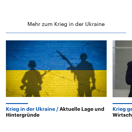
Mehr zum Krieg in der Ukraine
Krieg in der Ukraine
Aktuelle Lage und
Krieg g
Hintergründe
Wirtscha