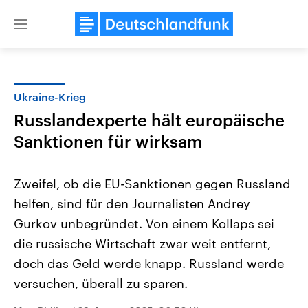
Close
menu
Ukraine-Krieg
Themen
Russlandexperte hält europäische
Sanktionen für wirksam
Zweifel, ob die EU-Sanktionen gegen Russland
helfen, sind für den Journalisten Andrey
Gurkov unbegründet. Von einem Kollaps sei
Landtagswahl Sachsen-Anhalt
USA
die russische Wirtschaft zwar weit entfernt,
2026
Aktuelle Beiträge, Analys
doch das Geld werde knapp. Russland werde
Alle Informationen
Hintergründe
Sachsen-Anhalt wählt am 6.
Wirtschaftlich und militäri
versuchen, überall zu sparen.
September 2026 einen neuen
gehören die Vereinigten S
Landtag. Seit 2021 wird das
den mächtigsten Ländern 
Bundesland von einer Koalition aus
mit großem Einfluss auf d