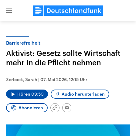
Close
menu
Barrierefreiheit
Themen
Aktivist: Gesetz sollte Wirtschaft
mehr in die Pflicht nehmen
Zerback, Sarah
|
07. Mai 2026, 12:15 Uhr
Hören
09:50
Audio herunterladen
Landtagswahl Sachsen-Anhalt
USA
Abonnieren
Link
Email
2026
Aktuelle Beiträge, Analys
kopieren/teilen
Alle Informationen
Hintergründe
Sachsen-Anhalt wählt am 6.
Wirtschaftlich und militäri
September 2026 einen neuen
gehören die Vereinigten S
Landtag. Seit 2021 wird das
den mächtigsten Ländern 
Bundesland von einer Koalition aus
mit großem Einfluss auf d