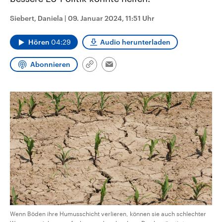
CDU, SPD und FDP regiert.-
aktuelle Weltgeschehen.
Umfragen, Prognosen,
Siebert, Daniela
|
09. Januar 2024, 11:51 Uhr
Wahlprogramme, aktuelle Berichte
Sendungen
Programm
Podcasts
und Hintergründe zu den Parteien
und Kandidaten der anstehenden
Hören
04:29
Audio herunterladen
Wahl.
Audio-Archiv
Abonnieren
Link
Email
kopieren/teilen
Wenn Böden ihre Humusschicht verlieren, können sie auch schlechter