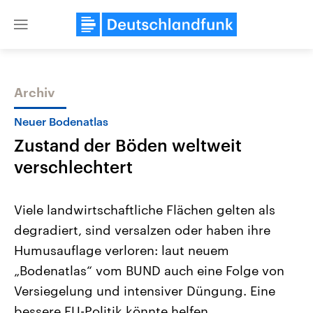
Close
menu
Archiv
Themen
Neuer Bodenatlas
Zustand der Böden weltweit
verschlechtert
Viele landwirtschaftliche Flächen gelten als
degradiert, sind versalzen oder haben ihre
Landtagswahl Sachsen-Anhalt
USA
Humusauflage verloren: laut neuem
2026
Aktuelle Beiträge, Analys
Alle Informationen
Hintergründe
„Bodenatlas“ vom BUND auch eine Folge von
Sachsen-Anhalt wählt am 6.
Wirtschaftlich und militäri
September 2026 einen neuen
gehören die Vereinigten S
Versiegelung und intensiver Düngung. Eine
Landtag. Seit 2021 wird das
den mächtigsten Ländern 
bessere EU-Politik könnte helfen.
Bundesland von einer Koalition aus
mit großem Einfluss auf d