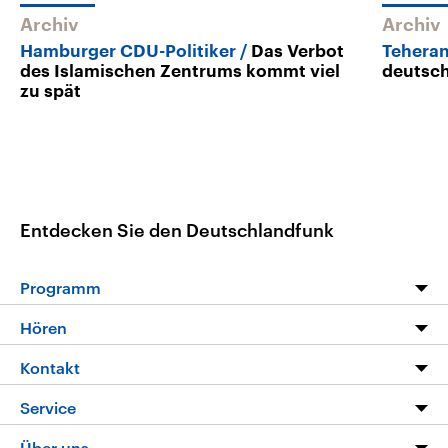
Archiv
Archiv
Hamburger CDU-Politiker
Das Verbot
Tehera
des Islamischen Zentrums kommt viel
deutsch
zu spät
Entdecken Sie den Deutschlandfunk
Programm
Programm
Hören
Alle Sendungen
Livestream
Kontakt
Die Nachrichten
Audios
Hörerservice
Service
Nachrichtenleicht
Podcasts
Social Media
FAQ
Über uns