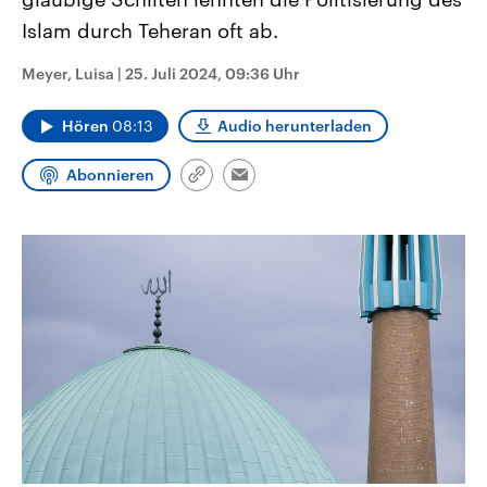
CDU, SPD und FDP regiert.-
aktuelle Weltgeschehen.
Islam durch Teheran oft ab.
Umfragen, Prognosen,
Wahlprogramme, aktuelle Berichte
Sendungen
Programm
Podcasts
und Hintergründe zu den Parteien
Meyer, Luisa
|
25. Juli 2024, 09:36 Uhr
und Kandidaten der anstehenden
Wahl.
Audio-Archiv
Hören
08:13
Audio herunterladen
Abonnieren
Link
Email
kopieren/teilen