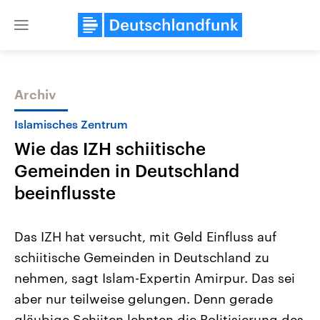
Close
menu
Archiv
Themen
Islamisches Zentrum
Wie das IZH schiitische
Gemeinden in Deutschland
beeinflusste
Das IZH hat versucht, mit Geld Einfluss auf
Landtagswahl Sachsen-Anhalt
USA
schiitische Gemeinden in Deutschland zu
2026
Aktuelle Beiträge, Analys
Alle Informationen
Hintergründe
nehmen, sagt Islam-Expertin Amirpur. Das sei
Sachsen-Anhalt wählt am 6.
Wirtschaftlich und militäri
September 2026 einen neuen
gehören die Vereinigten S
aber nur teilweise gelungen. Denn gerade
Landtag. Seit 2021 wird das
den mächtigsten Ländern 
Bundesland von einer Koalition aus
gläubige Schiiten lehnten die Politisierung des
mit großem Einfluss auf d