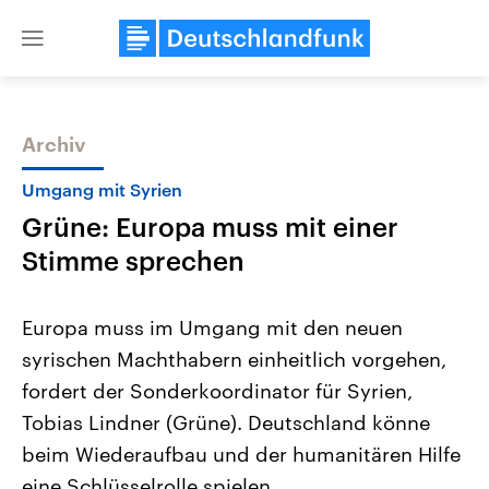
Close
menu
Archiv
Themen
Umgang mit Syrien
Grüne: Europa muss mit einer
Stimme sprechen
Europa muss im Umgang mit den neuen
syrischen Machthabern einheitlich vorgehen,
Landtagswahl Sachsen-Anhalt
USA
fordert der Sonderkoordinator für Syrien,
2026
Aktuelle Beiträge, Analys
Alle Informationen
Hintergründe
Tobias Lindner (Grüne). Deutschland könne
Sachsen-Anhalt wählt am 6.
Wirtschaftlich und militäri
September 2026 einen neuen
gehören die Vereinigten S
beim Wiederaufbau und der humanitären Hilfe
Landtag. Seit 2021 wird das
den mächtigsten Ländern 
eine Schlüsselrolle spielen.
Bundesland von einer Koalition aus
mit großem Einfluss auf d