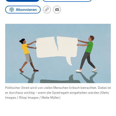
CDU, SPD und FDP regiert.-
aktuelle Weltgeschehen.
Umfragen, Prognosen,
Abonnieren
Wahlprogramme, aktuelle Berichte
Link
Email
Sendungen
Programm
Podcasts
und Hintergründe zu den Parteien
kopieren/teilen
und Kandidaten der anstehenden
Wahl.
Audio-Archiv
Politischer Streit wird von vielen Menschen kritisch betrachtet. Dabei ist
er durchaus wichtig – wenn die Spielregeln eingehalten werden (Getty
Images / fStop Images / Malte Müller)