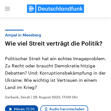
Close
menu
Ampel in Meseberg
Themen
Wie viel Streit verträgt die Politik?
Politischer Streit hat ein echtes Imageproblem.
Zu Recht oder braucht Demokratie hitzige
Debatten? Und: Korruptionsbekämpfung in der
Ukraine: Wie wichtig ist Vertrauen in einem
Land im Krieg?
Landtagswahl Sachsen-Anhalt
USA
2026
Aktuelle Beiträge, Analys
Alle Informationen
Hintergründe
Zerback, Sarah
|
29. August 2023, 17:00 Uhr
Sachsen-Anhalt wählt am 6.
Wirtschaftlich und militäri
September 2026 einen neuen
gehören die Vereinigten S
Landtag. Seit 2021 wird das
den mächtigsten Ländern 
Hören
25:56
Audio herunterladen
Bundesland von einer Koalition aus
mit großem Einfluss auf d