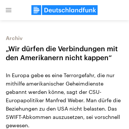
Close
menu
Archiv
Themen
„Wir dürfen die Verbindungen mit
den Amerikanern nicht kappen“
In Europa gebe es eine Terrorgefahr, die nur
mithilfe amerikanischer Geheimdienste
gebannt werden könne, sagt der CSU-
Europapolitiker Manfred Weber. Man dürfe die
Landtagswahl Sachsen-Anhalt
USA
2026
Aktuelle Beiträge, Analys
Beziehungen zu den USA nicht belasten. Das
Alle Informationen
Hintergründe
Sachsen-Anhalt wählt am 6.
Wirtschaftlich und militäri
SWIFT-Abkommen auszusetzen, sei vorschnell
September 2026 einen neuen
gehören die Vereinigten S
Landtag. Seit 2021 wird das
den mächtigsten Ländern 
gewesen.
Bundesland von einer Koalition aus
mit großem Einfluss auf d