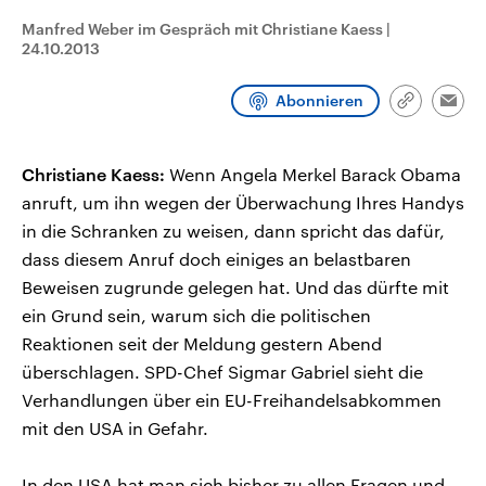
CDU, SPD und FDP regiert.-
aktuelle Weltgeschehen.
Manfred Weber im Gespräch mit Christiane Kaess
|
Umfragen, Prognosen,
Wahlprogramme, aktuelle Berichte
24.10.2013
Sendungen
Programm
Podcasts
und Hintergründe zu den Parteien
und Kandidaten der anstehenden
Wahl.
Abonnieren
Link
Emai
Audio-Archiv
kopieren/te
Christiane Kaess:
Wenn Angela Merkel Barack Obama
anruft, um ihn wegen der Überwachung Ihres Handys
in die Schranken zu weisen, dann spricht das dafür,
dass diesem Anruf doch einiges an belastbaren
Beweisen zugrunde gelegen hat. Und das dürfte mit
ein Grund sein, warum sich die politischen
Reaktionen seit der Meldung gestern Abend
überschlagen. SPD-Chef Sigmar Gabriel sieht die
Verhandlungen über ein EU-Freihandelsabkommen
mit den USA in Gefahr.
In den USA hat man sich bisher zu allen Fragen und