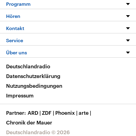
Programm
Programm
Hören
Alle Sendungen
Livestream
Kontakt
Die Nachrichten
Audios
Hörerservice
Service
Nachrichtenleicht
Podcasts
Social Media
FAQ
Über uns
Neue Beiträge auf dlf.de
Deutschlandfunk App
Newsletter
Deutschlandradio
Themen-Schwerpunkte
Nachrichten App
Deutschlandradio
Veranstaltungen
Presse
Frequenzen
Datenschutzerklärung
Musikliste
Ausbildung und Karriere
Nutzungsbedingungen
RSS
Transparenz
Impressum
Korrekturen
Barrierefreiheit
Partner
ARD
|
ZDF
|
Phoenix
|
arte
|
Chronik der Mauer
Deutschlandradio © 2026