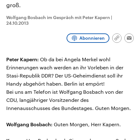
CDU, SPD und FDP regiert.-
aktuelle Weltgeschehen.
groß.
Umfragen, Prognosen,
Wahlprogramme, aktuelle Berichte
Wolfgang Bosbach im Gespräch mit Peter Kapern
|
Sendungen
Programm
Podcasts
und Hintergründe zu den Parteien
24.10.2013
und Kandidaten der anstehenden
Wahl.
Audio-Archiv
Abonnieren
Link
Emai
kopieren/te
Peter Kapern:
Ob da bei Angela Merkel wohl
Erinnerungen wach werden an ihr Vorleben in der
Stasi-Republik DDR? Der US-Geheimdienst soll ihr
Handy abgehört haben. Berlin ist empört!
Bei uns am Telefon ist Wolfgang Bosbach von der
CDU, langjähriger Vorsitzender des
Innenausschusses des Bundestages. Guten Morgen.
Wolfgang Bosbach:
Guten Morgen, Herr Kapern.