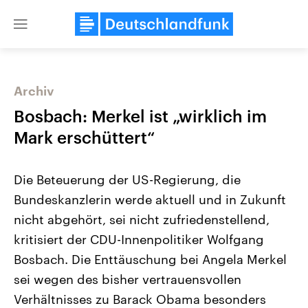
Close
menu
Archiv
Themen
Bosbach: Merkel ist „wirklich im
Mark erschüttert“
Die Beteuerung der US-Regierung, die
Bundeskanzlerin werde aktuell und in Zukunft
nicht abgehört, sei nicht zufriedenstellend,
kritisiert der CDU-Innenpolitiker Wolfgang
Landtagswahl Sachsen-Anhalt
USA
2026
Aktuelle Beiträge, Analys
Bosbach. Die Enttäuschung bei Angela Merkel
Alle Informationen
Hintergründe
Sachsen-Anhalt wählt am 6.
Wirtschaftlich und militäri
sei wegen des bisher vertrauensvollen
September 2026 einen neuen
gehören die Vereinigten S
Landtag. Seit 2021 wird das
den mächtigsten Ländern 
Verhältnisses zu Barack Obama besonders
Bundesland von einer Koalition aus
mit großem Einfluss auf d