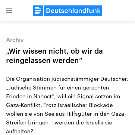
Close
menu
Archiv
Themen
„Wir wissen nicht, ob wir da
reingelassen werden“
Die Organisation jüdischstämmiger Deutscher,
„Jüdische Stimmen für einen gerechten
Frieden in Nahost“, will ein Signal setzen im
Gaza-Konflikt. Trotz israelischer Blockade
Landtagswahl Sachsen-Anhalt
USA
2026
Aktuelle Beiträge, Analys
wollen sie von See aus Hilfsgüter in den Gaza-
Alle Informationen
Hintergründe
Sachsen-Anhalt wählt am 6.
Wirtschaftlich und militäri
Streifen bringen – werden die Israelis sie
September 2026 einen neuen
gehören die Vereinigten S
Landtag. Seit 2021 wird das
den mächtigsten Ländern 
aufhalten?
Bundesland von einer Koalition aus
mit großem Einfluss auf d