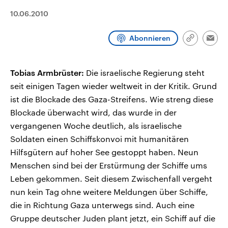
CDU, SPD und FDP regiert.-
aktuelle Weltgeschehen.
10.06.2010
Umfragen, Prognosen,
Wahlprogramme, aktuelle Berichte
Sendungen
Programm
Podcasts
und Hintergründe zu den Parteien
Abonnieren
und Kandidaten der anstehenden
Link
Emai
Wahl.
kopieren/te
Audio-Archiv
Tobias Armbrüster:
Die israelische Regierung steht
seit einigen Tagen wieder weltweit in der Kritik. Grund
ist die Blockade des Gaza-Streifens. Wie streng diese
Blockade überwacht wird, das wurde in der
vergangenen Woche deutlich, als israelische
Soldaten einen Schiffskonvoi mit humanitären
Hilfsgütern auf hoher See gestoppt haben. Neun
Menschen sind bei der Erstürmung der Schiffe ums
Leben gekommen. Seit diesem Zwischenfall vergeht
nun kein Tag ohne weitere Meldungen über Schiffe,
die in Richtung Gaza unterwegs sind. Auch eine
Gruppe deutscher Juden plant jetzt, ein Schiff auf die