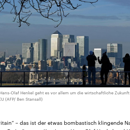
ans-Olaf Henkel geht es vor allem um die wirtschaftliche Zukunft
U (AFP/ Ben Stansall)
ritain“ – das ist der etwas bombastisch klingende N