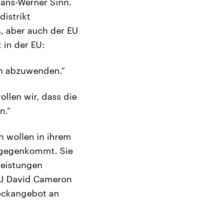
ans-Werner Sinn.
istrikt
s, aber auch der EU
 in der EU:
ch abzuwenden.“
llen wir, dass die
n.“
n wollen in ihrem
ntgegenkommt. Sie
lleistungen
 EU David Cameron
Lockangebot an