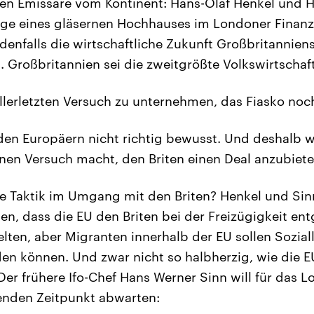
en Emissäre vom Kontinent: Hans-Olaf Henkel und H
age eines gläsernen Hochhauses im Londoner Finanzd
denfalls die wirtschaftliche Zukunft Großbritannien
 Großbritannien sei die zweitgrößte Volkswirtschaft
 allerletzten Versuch zu unternehmen, das Fiasko no
den Europäern nicht richtig bewusst. Und deshalb wo
nen Versuch macht, den Briten einen Deal anzubiete
ige Taktik im Umgang mit den Briten? Henkel und Sin
en, dass die EU den Briten bei der Freizügigkeit e
elten, aber Migranten innerhalb der EU sollen Sozia
en können. Und zwar nicht so halbherzig, wie die
er frühere Ifo-Chef Hans Werner Sinn will für das 
nden Zeitpunkt abwarten: