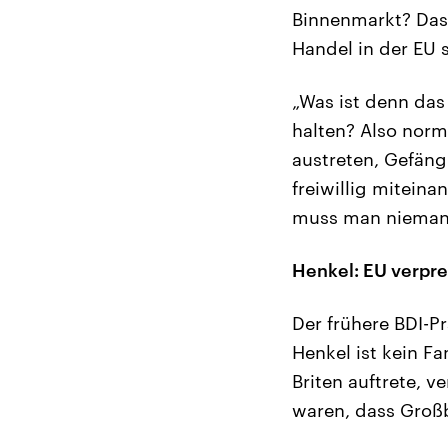
Binnenmarkt? Das 
Handel in der EU s
„Was ist denn das
halten? Also norm
austreten, Gefäng
freiwillig mitein
muss man niemand
Henkel: EU verpre
Der frühere BDI-
Henkel ist kein F
Briten auftrete, v
waren, dass Großb