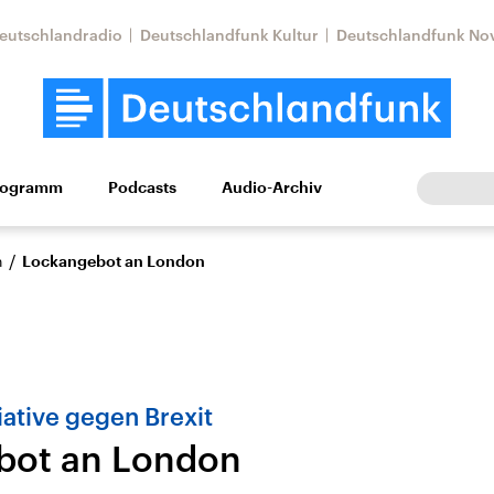
eutschlandradio
Deutschlandfunk Kultur
Deutschlandfunk No
rogramm
Podcasts
Audio-Archiv
Wirtschaft
Wissen
Kultur
Europa
Gesellschaf
/
n
Lockangebot an London
iative gegen Brexit
bot an London
Nahostkonflikt
Iran
le Beiträge,
Aktuelle Lage und
Aktuelle Lage und