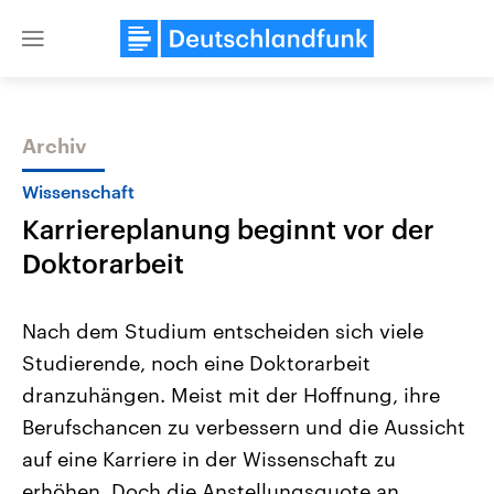
Close
menu
Archiv
Themen
Wissenschaft
Karriereplanung beginnt vor der
Doktorarbeit
Nach dem Studium entscheiden sich viele
Studierende, noch eine Doktorarbeit
Landtagswahl Sachsen-Anhalt
USA
dranzuhängen. Meist mit der Hoffnung, ihre
2026
Aktuelle Beiträge, Analys
Alle Informationen
Hintergründe
Berufschancen zu verbessern und die Aussicht
Sachsen-Anhalt wählt am 6.
Wirtschaftlich und militäri
September 2026 einen neuen
gehören die Vereinigten S
auf eine Karriere in der Wissenschaft zu
Landtag. Seit 2021 wird das
den mächtigsten Ländern 
erhöhen. Doch die Anstellungsquote an
Bundesland von einer Koalition aus
mit großem Einfluss auf d