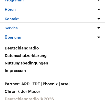
Programm
Hören
Alle Sendungen
Livestream
Kontakt
Die Nachrichten
Audios
Hörerservice
Service
Nachrichtenleicht
Podcasts
Social Media
FAQ
Über uns
Neue Beiträge auf dlf.de
Deutschlandfunk App
Newsletter
Deutschlandradio
Themen-Schwerpunkte
Nachrichten App
Deutschlandradio
Veranstaltungen
Presse
Frequenzen
Datenschutzerklärung
Musikliste
Ausbildung und Karriere
Nutzungsbedingungen
RSS
Transparenz
Impressum
Korrekturen
Barrierefreiheit
Partner
ARD
|
ZDF
|
Phoenix
|
arte
|
Chronik der Mauer
Deutschlandradio © 2026