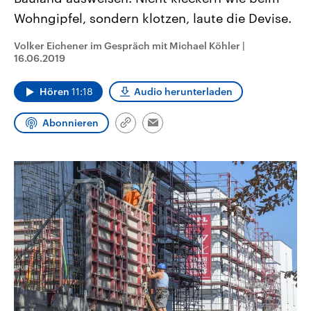
CDU, SPD und FDP regiert.-
aktuelle Weltgeschehen.
Wohngipfel, sondern klotzen, laute die Devise.
Umfragen, Prognosen,
Wahlprogramme, aktuelle Berichte
Sendungen
Programm
Podcasts
und Hintergründe zu den Parteien
Volker Eichener im Gespräch mit Michael Köhler
|
und Kandidaten der anstehenden
16.06.2019
Wahl.
Audio-Archiv
Hören
11:18
Audio herunterladen
Abonnieren
Link
Email
kopieren/teilen