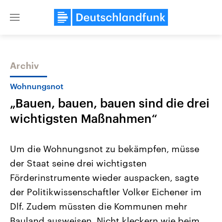
Close
menu
Archiv
Themen
Wohnungsnot
„Bauen, bauen, bauen sind die drei
wichtigsten Maßnahmen“
Um die Wohnungsnot zu bekämpfen, müsse
der Staat seine drei wichtigsten
Landtagswahl Sachsen-Anhalt
USA
Förderinstrumente wieder auspacken, sagte
2026
Aktuelle Beiträge, Analys
Alle Informationen
Hintergründe
der Politikwissenschaftler Volker Eichener im
Sachsen-Anhalt wählt am 6.
Wirtschaftlich und militäri
September 2026 einen neuen
gehören die Vereinigten S
Dlf. Zudem müssten die Kommunen mehr
Landtag. Seit 2021 wird das
den mächtigsten Ländern 
Bauland ausweisen. Nicht kleckern wie beim
Bundesland von einer Koalition aus
mit großem Einfluss auf d