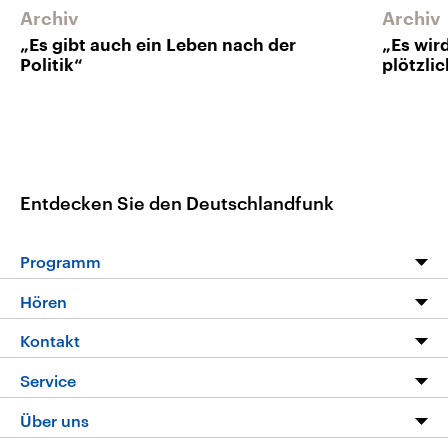
Archiv
Archiv
„Es gibt auch ein Leben nach der
„Es wir
Politik“
plötzli
Entdecken Sie den Deutschlandfunk
Programm
Programm
Hören
Alle Sendungen
Livestream
Kontakt
Die Nachrichten
Audios
Hörerservice
Service
Nachrichtenleicht
Podcasts
Social Media
FAQ
Über uns
Neue Beiträge auf dlf.de
Deutschlandfunk App
Newsletter