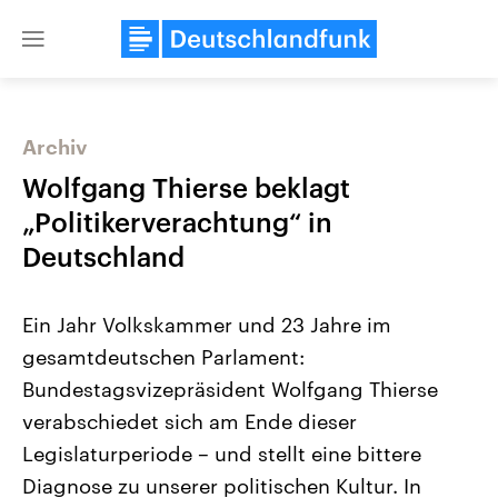
Close
menu
Archiv
Themen
Wolfgang Thierse beklagt
„Politikerverachtung“ in
Deutschland
Ein Jahr Volkskammer und 23 Jahre im
gesamtdeutschen Parlament:
Bundestagsvizepräsident Wolfgang Thierse
Landtagswahl Sachsen-Anhalt
USA
2026
Aktuelle Beiträge, Analys
verabschiedet sich am Ende dieser
Alle Informationen
Hintergründe
Sachsen-Anhalt wählt am 6.
Wirtschaftlich und militäri
Legislaturperiode – und stellt eine bittere
September 2026 einen neuen
gehören die Vereinigten S
Landtag. Seit 2021 wird das
den mächtigsten Ländern 
Diagnose zu unserer politischen Kultur. In
Bundesland von einer Koalition aus
mit großem Einfluss auf d