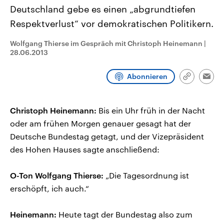
CDU, SPD und FDP regiert.-
aktuelle Weltgeschehen.
Deutschland gebe es einen „abgrundtiefen
Umfragen, Prognosen,
Wahlprogramme, aktuelle Berichte
Respektverlust“ vor demokratischen Politikern.
Sendungen
Programm
Podcasts
und Hintergründe zu den Parteien
und Kandidaten der anstehenden
Wolfgang Thierse im Gespräch mit Christoph Heinemann
|
Wahl.
28.06.2013
Audio-Archiv
Abonnieren
Link
Emai
kopieren/te
Christoph Heinemann:
Bis ein Uhr früh in der Nacht
oder am frühen Morgen genauer gesagt hat der
Deutsche Bundestag getagt, und der Vizepräsident
des Hohen Hauses sagte anschließend:
O-Ton Wolfgang Thierse:
„Die Tagesordnung ist
erschöpft, ich auch.“
Heinemann:
Heute tagt der Bundestag also zum