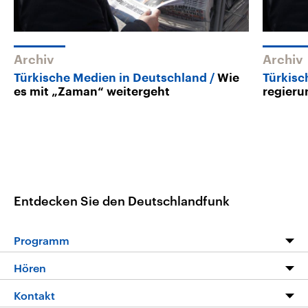
Archiv
Archiv
Türkische Medien in Deutschland
Wie
Türkisc
es mit „Zaman“ weitergeht
regieru
Entdecken Sie den Deutschlandfunk
Programm
Programm
Hören
Alle Sendungen
Livestream
Kontakt
Die Nachrichten