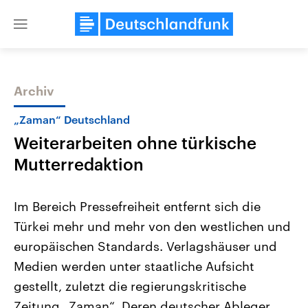
Close
menu
Archiv
Themen
„Zaman“ Deutschland
Weiterarbeiten ohne türkische
Mutterredaktion
Im Bereich Pressefreiheit entfernt sich die
Türkei mehr und mehr von den westlichen und
Landtagswahl Sachsen-Anhalt
USA
europäischen Standards. Verlagshäuser und
2026
Aktuelle Beiträge, Analys
Alle Informationen
Hintergründe
Medien werden unter staatliche Aufsicht
Sachsen-Anhalt wählt am 6.
Wirtschaftlich und militäri
September 2026 einen neuen
gehören die Vereinigten S
gestellt, zuletzt die regierungskritische
Landtag. Seit 2021 wird das
den mächtigsten Ländern 
Zeitung „Zaman“. Deren deutscher Ableger
Bundesland von einer Koalition aus
mit großem Einfluss auf d