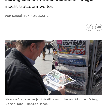
CDU, SPD und FDP regiert.-
aktuelle Weltgeschehen.
macht trotzdem weiter.
Umfragen, Prognosen,
Wahlprogramme, aktuelle Berichte
Sendungen
Programm
Podcasts
und Hintergründe zu den Parteien
Von Kemal Hür
|
19.03.2016
und Kandidaten der anstehenden
Wahl.
Audio-Archiv
Link
Emai
kopieren/te
Die erste Ausgabe der jetzt staatlich kontrollierten türkischen Zeitung
„Zaman“ (dpa / picture-alliance)