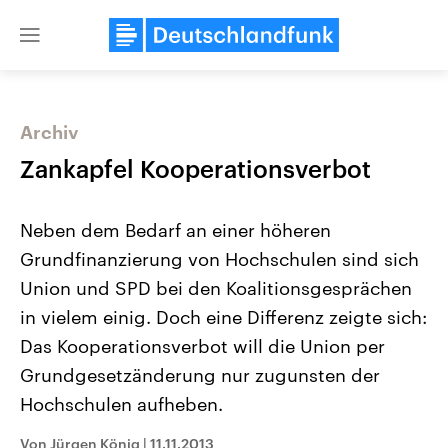
Close
menu
Archiv
Themen
Zankapfel Kooperationsverbot
Neben dem Bedarf an einer höheren
Grundfinanzierung von Hochschulen sind sich
Union und SPD bei den Koalitionsgesprächen
in vielem einig. Doch eine Differenz zeigte sich:
Das Kooperationsverbot will die Union per
Landtagswahl Sachsen-Anhalt
USA
2026
Aktuelle Beiträge, Analys
Grundgesetzänderung nur zugunsten der
Alle Informationen
Hintergründe
Sachsen-Anhalt wählt am 6.
Wirtschaftlich und militäri
Hochschulen aufheben.
September 2026 einen neuen
gehören die Vereinigten S
Landtag. Seit 2021 wird das
den mächtigsten Ländern 
Von Jürgen König
|
11.11.2013
Bundesland von einer Koalition aus
mit großem Einfluss auf d