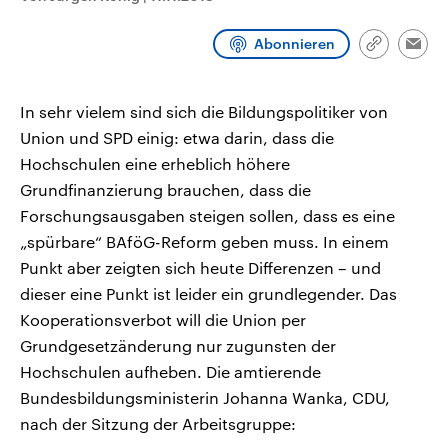
CDU, SPD und FDP regiert.-
aktuelle Weltgeschehen.
Umfragen, Prognosen,
Abonnieren
Wahlprogramme, aktuelle Berichte
Link
Emai
Sendungen
Programm
Podcasts
und Hintergründe zu den Parteien
kopieren/te
und Kandidaten der anstehenden
Wahl.
In sehr vielem sind sich die Bildungspolitiker von
Audio-Archiv
Union und SPD einig: etwa darin, dass die
Hochschulen eine erheblich höhere
Grundfinanzierung brauchen, dass die
Forschungsausgaben steigen sollen, dass es eine
„spürbare“ BAföG-Reform geben muss. In einem
Punkt aber zeigten sich heute Differenzen – und
dieser eine Punkt ist leider ein grundlegender. Das
Kooperationsverbot will die Union per
Grundgesetzänderung nur zugunsten der
Hochschulen aufheben. Die amtierende
Bundesbildungsministerin Johanna Wanka, CDU,
nach der Sitzung der Arbeitsgruppe: