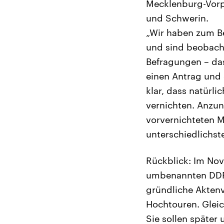
Mecklenburg-Vorp
und Schwerin.
„Wir haben zum Be
und sind beobacht
Befragungen – das
einen Antrag und 
klar, dass natürli
vernichten. Anzun
vorvernichteten Ma
unterschiedlichst
Rückblick: Im Nov
umbenannten DDR-M
gründliche Akten
Hochtouren. Gleic
Sie sollen später