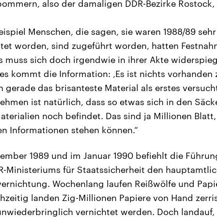
ommern, also der damaligen DDR-Bezirke Rostock
ispiel Menschen, die sagen, sie waren 1988/89 seh
et worden, sind zugeführt worden, hatten Festnah
 muss sich doch irgendwie in ihrer Akte widerspiege
es kommt die Information: ‚Es ist nichts vorhanden z
ch gerade das brisanteste Material als erstes versuc
ehmen ist natürlich, dass so etwas sich in den Säc
terialien noch befindet. Das sind ja Millionen Blatt
en Informationen stehen können.“
ember 1989 und im Januar 1990 befiehlt die Führun
inisteriums für Staatssicherheit den hauptamtlich
vernichtung. Wochenlang laufen Reißwölfe und Papi
hzeitig landen Zig-Millionen Papiere von Hand zerri
 unwiederbringlich vernichtet werden. Doch landauf,