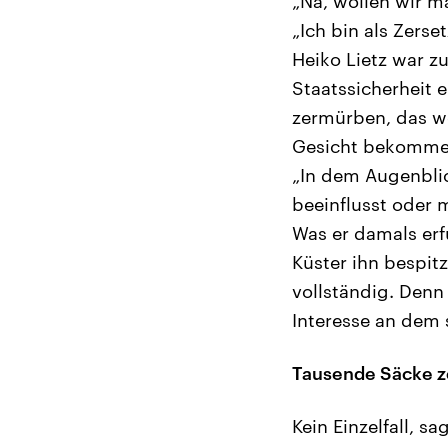
„Na, wollen wir m
„Ich bin als Zerse
Heiko Lietz war z
Staatssicherheit 
zermürben, das wei
Gesicht bekommen
„In dem Augenblic
beeinflusst oder 
Was er damals erf
Küster ihn bespit
vollständig. Denn
Interesse an dem s
Tausende Säcke ze
Kein Einzelfall, s