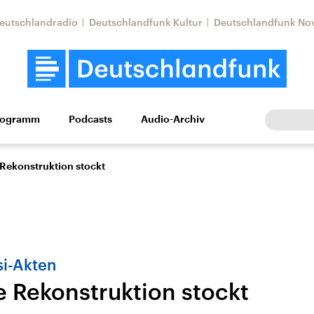
eutschlandradio
Deutschlandfunk Kultur
Deutschlandfunk No
rogramm
Podcasts
Audio-Archiv
Wirtschaft
Wissen
Kultur
Europa
Gesellschaf
Rekonstruktion stockt
si-Akten
 Rekonstruktion stockt
Nahostkonflikt
Iran
le Beiträge,
Aktuelle Lage und
Aktuelle Lage und