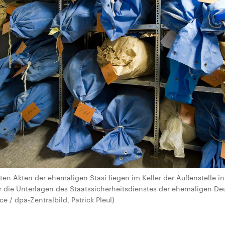
ten Akten der ehemaligen Stasi liegen im Keller der Außenstelle in
r die Unterlagen des Staatssicherheitsdienstes der ehemaligen D
ce / dpa-Zentralbild, Patrick Pleul)