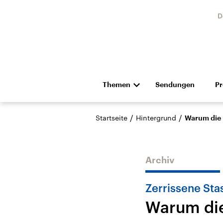
D
Themen
Sendungen
P
Die Nachrichten
Politik
/
/
Startseite
Hintergrund
Warum die 
Hörspiel und Feature
Musik
Archiv
Zerrissene Sta
Warum die
Landtagswahl Sachsen-
USA
Anhalt 2026
Aktuel