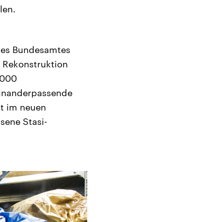
len.
 des Bundesamtes
e Rekonstruktion
.000
ueinanderpassende
st im neuen
sene Stasi-