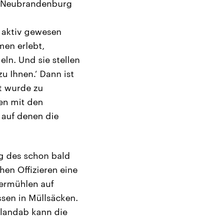
, Neubrandenburg
r aktiv gewesen
men erlebt,
ln. Und sie stellen
u Ihnen.‘ Dann ist
ht wurde zu
ken mit den
, auf denen die
g des schon bald
en Offizieren eine
ermühlen auf
ssen in Müllsäcken.
 landab kann die