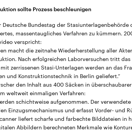
ruktion sollte Prozess beschleunigen
er Deutsche Bundestag der Stasiunterlagenbehörde d
ertes, massentaugliches Verfahren zu kümmern. 2008
video verspricht:
ren macht die zeitnahe Wiederherstellung aller Akte
uktion. Nach erfolgreichen Laborversuchen tritt das 
 mit zerrissenen Stasi-Unterlagen werden an das Frau
n und Konstruktionstechnik in Berlin geliefert.“
orscher den Inhalt aus 400 Säcken in überschaubarer
m weltweit einmaligen Verfahren:
erden schichtweise aufgenommen. Der verwendete 
len Einzugsmechanismus und erfasst Vorder- und Rü
anner liefert scharfe und farbechte Bilddateien in 
gitalen Abbildern berechneten Merkmale wie Konture