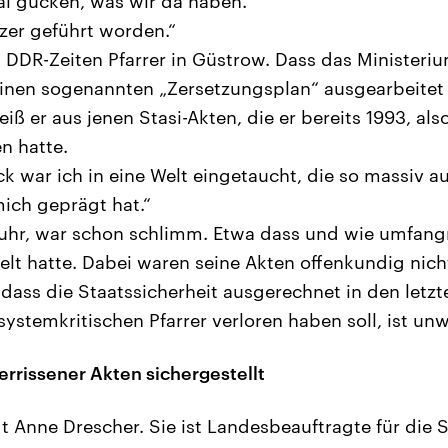
al gucken, was wir da haben.“
tzer geführt worden.“
u DDR-Zeiten Pfarrer in Güstrow. Dass das Ministeriu
einen sogenannten „Zersetzungsplan“ ausgearbeitet 
ß er aus jenen Stasi-Akten, die er bereits 1993, als
 hatte.
k war ich in eine Welt eingetaucht, die so massiv a
mich geprägt hat.“
uhr, war schon schlimm. Etwa dass und wie umfang
zelt hatte. Dabei waren seine Akten offenkundig nich
 dass die Staatssicherheit ausgerechnet in den letzt
ystemkritischen Pfarrer verloren haben soll, ist un
rrissener Akten sichergestellt
agt Anne Drescher. Sie ist Landesbeauftragte für die 